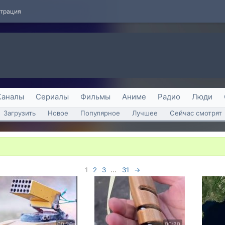
страция
Каналы
Сериалы
Фильмы
Аниме
Радио
Люди
Загрузить
Новое
Популярное
Лучшее
Сейчас смотрят
1
2
3
...
31
→
00:20
00:20