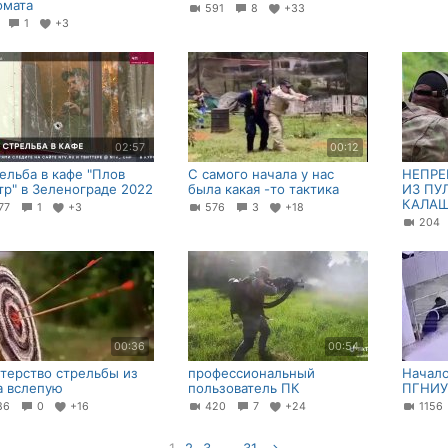
омата
591
8
+33
7
1
+3
02:57
00:12
ельба в кафе "Плов
С самого начала у нас
НЕПРЕ
тр" в Зеленограде 2022
была какая -то тактика
ИЗ ПУ
КАЛАШ
77
1
+3
576
3
+18
20
00:36
00:54
терство стрельбы из
профессиональный
Начало
а вслепую
пользователь ПК
ПГНИУ 
86
0
+16
420
7
+24
115