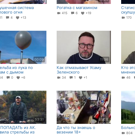
ушечная система
Рогатка с магазином
Статис
пового огня
скулшу
415
6
+19
11
4
+13
170
00:09
11:36
ельба из лука по
Как отмазывают Усаму
Кто эт
ам с дымом
Зеленского
мнени
64
0
+6
34
1
+1
46
53:31
00:20
 ПОПАДАТЬ из АК.
Да что ты знаешь о
Больно
вила стрельбы из
везении 18+
80