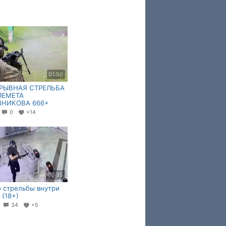
01:50
РЫВНАЯ СТРЕЛЬБА
ЛЕМЕТА
НИКОВА 666+
4
0
+14
00:35
 стрельбы внутри
(18+)
6
34
+5