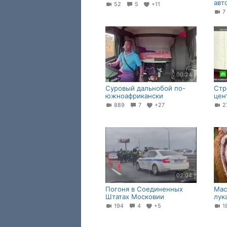
авт
52
5
+11
00:24
Суровый дальнобой по-
Стр
южноафрикански
цен
889
7
+27
2
02:04
Погоня в Соединенных
Мас
Штатах Московии
лук
194
4
+5
1