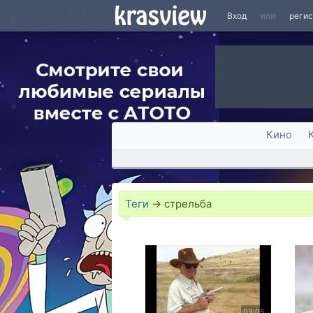
Вход
или
реги
Кино
Теги
→
стрельба
03:05