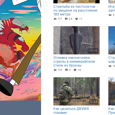
Стрельба из пистолетов
Игр
по мишени на расстоянии
зал
183 метра
2
117
24
+1
00:58
Отливка наконечника
Стр
стрелы в киммерийском
шар
стиле из бронзы
1
116
0
+6
10:42
Как целиться ДВУМЯ
Как
глазами
Пра