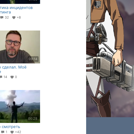
тика инцидентов
тинга
32
+8
09:14
о сделал. Моё
е
14
0
00:28
 смотреть
4
1
+42