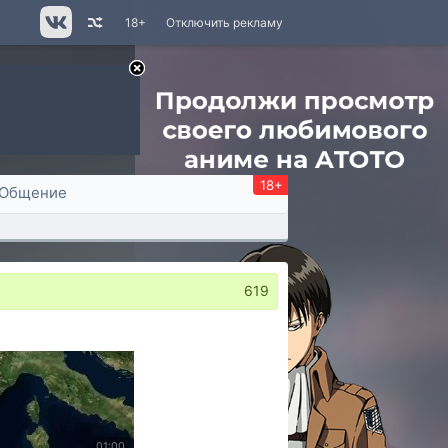
18+
Отключить рекламу
18+
Общение
619
01:00