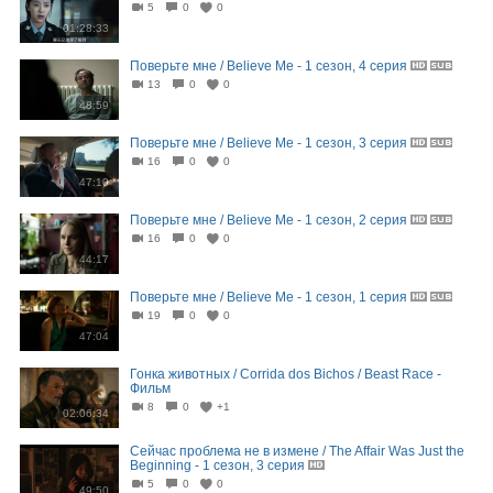
5
0
0
01:28:33
Поверьте мне / Believe Me - 1 сезон, 4 серия
13
0
0
48:59
Поверьте мне / Believe Me - 1 сезон, 3 серия
16
0
0
47:10
Поверьте мне / Believe Me - 1 сезон, 2 серия
16
0
0
44:17
Поверьте мне / Believe Me - 1 сезон, 1 серия
19
0
0
47:04
Гонка животных / Corrida dos Bichos / Beast Race -
Фильм
8
0
+1
02:06:34
Сейчас проблема не в измене / The Affair Was Just the
Beginning - 1 сезон, 3 серия
5
0
0
49:50