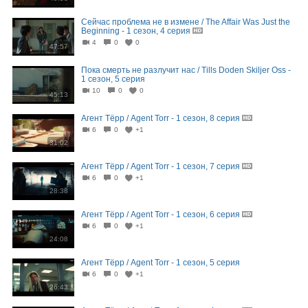
Сейчас проблема не в измене / The Affair Was Just the
Beginning - 1 сезон, 4 серия
4
0
0
47:57
Пока смерть не разлучит нас / Tills Doden Skiljer Oss -
1 сезон, 5 серия
10
0
0
45:13
Агент Тёрр / Agent Torr - 1 сезон, 8 серия
6
0
+1
31:02
Агент Тёрр / Agent Torr - 1 сезон, 7 серия
6
0
+1
28:38
Агент Тёрр / Agent Torr - 1 сезон, 6 серия
6
0
+1
24:08
Агент Тёрр / Agent Torr - 1 сезон, 5 серия
6
0
+1
26:43