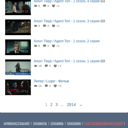
Агент Тёрр / Agent Torr - 1 сезон, 4 серия
6
0
+1
28:22
Агент Тёрр / Agent Torr - 1 сезон, 3 серия
5
0
+1
25:12
Агент Тёрр / Agent Torr - 1 сезон, 2 серия
8
0
+1
28:06
Агент Тёрр / Agent Torr - 1 сезон, 1 серия
18
0
+1
29:47
Люгер / Luger - Фильм
14
0
+2
01:32:12
1
2
3
...
2814
→
администрация
правила
справка
реклама
для правообладателей
|
|
|
|
|