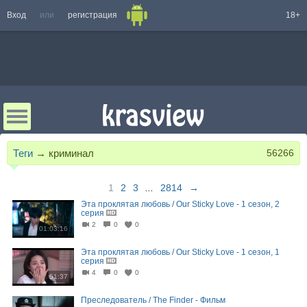
Вход
или
регистрация
18+
Теги
→
криминал
56266
1
2
3
...
2814
→
Эта проклятая любовь / Our Sticky Love - 1 сезон, 2
серия
2
0
0
01:03:16
Эта проклятая любовь / Our Sticky Love - 1 сезон, 1
серия
4
0
0
51:37
Преследователь / The Finder - Фильм