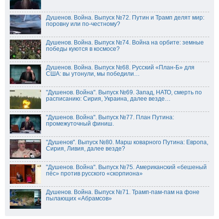
Душенов. Война. Выпуск №72. Путин и Трамп делят мир:
поровну или по-честному?
Душенов. Война. Выпуск №74. Война на орбите: земные
победы куются в космосе?
Душенов. Война. Выпуск №68. Русский «План-Б» для
США: вы утонули, мы победили…
"Душенов. Война". Выпуск №69. Запад, НАТО, смерть по
расписанию: Сирия, Украина, далее везде…
"Душенов. Война". Выпуск №77. План Путина:
промежуточный финиш.
"Душенов". Выпуск №80. Марш коварного Путина: Европа,
Сирия, Ливия, далее везде?
"Душенов. Война". Выпуск №75. Американский «бешеный
пёс» против русского «скорпиона»
Душенов. Война. Выпуск №71. Трамп-пам-пам на фоне
пылающих «Абрамсов»