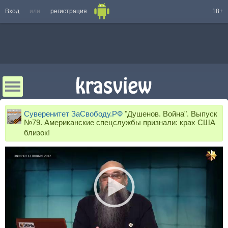
Вход
или
регистрация
18+
Суверенитет ЗаСвободу.РФ
"Душенов. Война". Выпуск
№79. Американские спецслужбы признали: крах США
близок!