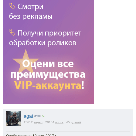
agat
25482
|
+1
15612
видео
20104
поста
45
друзей