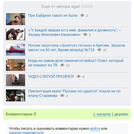
Еще от автора agat
15612
При Байдене такого не было
2
«"У каждой аварии есть имя, фамилия и должность", –
Лазарь Моисеевич Каганович»
2
Россия запустила «Золотого титана» в Арктике. Запасов
хватит на 50 лет, Время-вперёд! №718
37
Когда на самом деле закончится война? Ответ, который
не покажут по ТВ
13
ЧУДО! СЛЕПОЙ ПРОЗРЕЛ!
8
Презентация книги "Русские не сдаются" пошла не по
плану Старикова
2
Комментарии
0
с начала
|
дерево
Чтобы писать и оценивать комментарии нужно
войти
или
зарегистрироваться