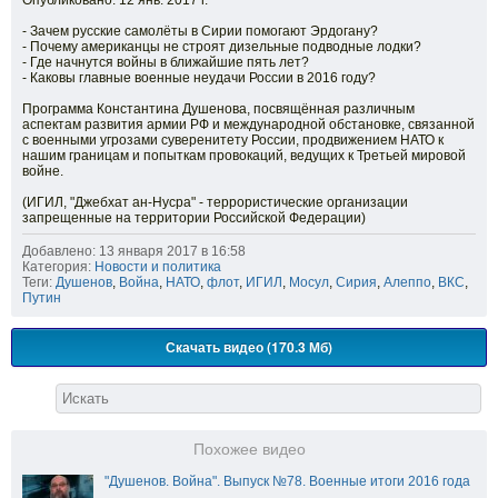
Опубликовано: 12 янв. 2017 г.
- Зачем русские самолёты в Сирии помогают Эрдогану?
- Почему американцы не строят дизельные подводные лодки?
- Где начнутся войны в ближайшие пять лет?
- Каковы главные военные неудачи России в 2016 году?
Программа Константина Душенова, посвящённая различным
аспектам развития армии РФ и международной обстановке, связанной
с военными угрозами суверенитету России, продвижением НАТО к
нашим границам и попыткам провокаций, ведущих к Третьей мировой
войне.
(ИГИЛ, "Джебхат ан-Нусра" - террористические организации
запрещенные на территории Российской Федерации)
Добавлено: 13 января 2017 в 16:58
Категория:
Новости и политика
Теги:
Душенов
,
Война
,
НАТО
,
флот
,
ИГИЛ
,
Мосул
,
Сирия
,
Алеппо
,
ВКС
,
Путин
Скачать видео (170.3 Мб)
Похожее видео
"Душенов. Война". Выпуск №78. Военные итоги 2016 года