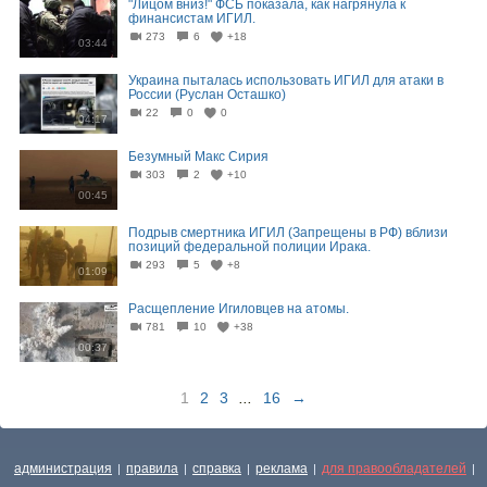
"Лицом вниз!" ФСБ показала, как нагрянула к
финансистам ИГИЛ.
273
6
+18
03:44
Украина пыталась использовать ИГИЛ для атаки в
России (Руслан Осташко)
22
0
0
04:17
Безумный Макс Сирия
303
2
+10
00:45
Подрыв смертника ИГИЛ (Запрещены в РФ) вблизи
позиций федеральной полиции Ирака.
293
5
+8
01:09
Расщепление Игиловцев на атомы.
781
10
+38
00:37
1
2
3
...
16
→
администрация
правила
справка
реклама
для правообладателей
|
|
|
|
|