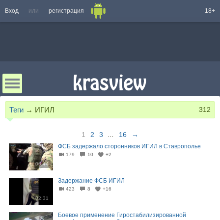
Вход
или
регистрация
18+
Теги
→
ИГИЛ
312
1
2
3
...
16
→
ФСБ задержало сторонников ИГИЛ в Ставрополье
179
10
+2
00:44
Задержание ФСБ ИГИЛ
423
8
+16
02:31
Боевое применение Гиростабилизированной