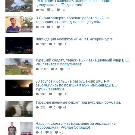
платформы видеонаблюдения и лазерного
целеуказания "Подсветчик"
07:16
66
2
+4
В Сирии задержан боевик, работавший на
террористов и западные спецслужбы
59
1
−1
02:44
Ликвидация боевиков ИГИЛ в Екатеринбурге
292
4
+10
02:23
Турецкий солдат, переживший авиационный удар ВКС
РФ, пятится и поскуливает
1195
4
−31
00:11
50 трупов и большие разрушения: ВКС РФ
отбомбились по позициям 65-й мехбригады ВС
Турции в Идлибе
00:15
397
3
−18
Турецкие военные очкуют под русскими бомбами.
531
5
−3
00:10
Надо ли ужесточить наказание за оправдание
терроризма? (Руслан Осташко)
4
0
+1
10:31