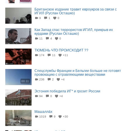
Британское издание травит евроукров за связи с
ИГИЛ (Руслан Осташко)
9
1
0
11:23
Как Запад спас террористов ИГИЛ, прикрыв их
курдами (Руслан Осташко)
11
4
0
17:47
ТЮМЕНЬ ЧТО ПРОИСХОДИТ ??
174
11
+11
03:56
Спецслужбы Франции и Бельгии больше не готовят
провокацию с отравляющими веществами
236
2
+4
00:11
Эстония победила ИГ* и грозит России
94
0
+4
04:43
Машалла́х
1019
9
+30
00:20