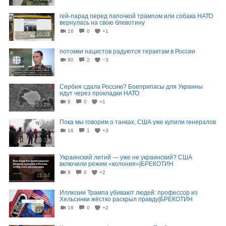
гей-парад перед папочкой трампом или собака НАТО
вернулась на свою блевотину
16
0
+1
10:31
потомки нацистов радуются терактам в России
90
2
−3
01:41
Сербия сдала Россию? Боеприпасы для Украины
идут через прокладки НАТО
8
0
+1
10:28
Пока мы говорим о танках, США уже купили генералов
16
1
+3
29:23
Украинский литий — уже не украинский? США
включили режим «колония»|БРЕКОТИН
9
0
+2
11:34
Иллюзии Трампа убивают людей: профессор из
Хельсинки жёстко раскрыл правду|БРЕКОТИН
18
0
+2
11:47