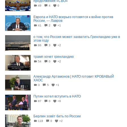
продолжения «СВО»
49
4
0
02:26
Европа и НАТО всерьез готовятся к войне против
России, — Лавров
41
2
+1
02:47
о том, что Россия может захватить Гренландию уже в
этом году
86
3
+2
00:41
трамп хочет гренландию
54
0
+2
01:32
Александр Артамонов | НАТО готовит КРОВАВЫЙ
ХАОС
3
5
+1
31:17
Путин хотел вступить в НАТО
87
0
+6
01:27
Берлин зовёт бить по России
118
0
+2
01:22