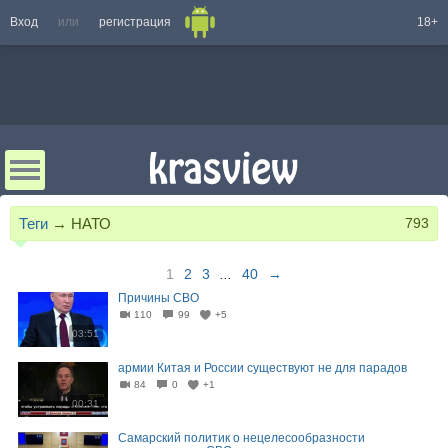
Вход
или
регистрация
18+
Теги
→
НАТО
793
1
2
3
...
40
→
Причины СВО
110
99
+5
03:51
армии Китая и России существуют не для парадов
84
0
+1
00:31
Самарский политик о нецелесообразности