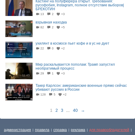
Кастинг на полуфюрера открыт. Требования:
русофобия, Instagram, полное отсутствие выборов|
БРЕКОТИН
12:30
13
2
+3
взрывная находка
82
2
+5
02:28
ухилянт в космосе пьет кофе и в ус не дует
22
0
+2
11:51
Мир раскалывается пополам: Трамп запустил
необратимый процесс
29
1
+3
11:45
Такер Карлсон: американские военные прямо сейчас
убивают русских в России
128
5
+2
01:09
1
2
3
...
40
→
администрация
правила
справка
реклама
для правообладателей
|
|
|
|
|