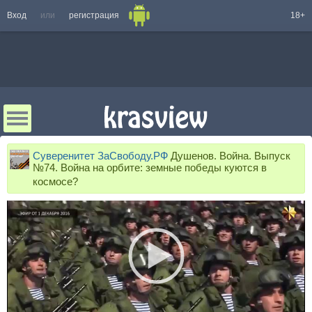
Вход
или
регистрация
18+
Суверенитет ЗаСвободу.РФ
Душенов. Война. Выпуск
№74. Война на орбите: земные победы куются в
космосе?