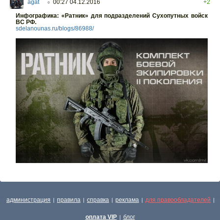
agat
00:27 04.12.2016
+2
○
Инфографика: «Ратник» для подразделений Сухопутных войск
ВС РФ.
sdelanounas.ru/blogs/86988/
администрация
правила
справка
реклама
для правообладателей
|
|
|
|
|
оплата VIP
блог
|