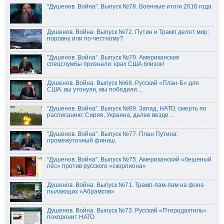
"Душенов. Война". Выпуск №78. Военные итоги 2016 года
Душенов. Война. Выпуск №72. Путин и Трамп делят мир:
поровну или по-честному?
"Душенов. Война". Выпуск №79. Американские
спецслужбы признали: крах США близок!
Душенов. Война. Выпуск №68. Русский «План-Б» для
США: вы утонули, мы победили…
"Душенов. Война". Выпуск №69. Запад, НАТО, смерть по
расписанию: Сирия, Украина, далее везде…
"Душенов. Война". Выпуск №77. План Путина:
промежуточный финиш.
"Душенов. Война". Выпуск №75. Американский «бешеный
пёс» против русского «скорпиона»
Душенов. Война. Выпуск №71. Трамп-пам-пам на фоне
пылающих «Абрамсов»
Душенов. Война. Выпуск №73. Русский «Птеродактиль»
похоронит НАТО