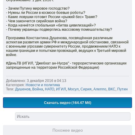
Опубликовано: 1 дек. 2016 г.
- Зачем Путину мировое господство?
- Нужны ли России в космосе боевые роботы?
- Какие ловушки готовит России «рыжий бес» Трамп?
- Чем закончится сирийская война?
- Когда начнётся глобальная «битва цивилизаций»?
- Почему украинцы подверглись массовому помешательству?
Программа Константина Душенова, посвящённая различным
аспектам развития армии РФ и международной обстановке, связанной
с военными угрозами суверенитету России, продвижением НАТО к
нашим границам и попыткам провокаций, ведущих к Третьей мировой
войне.
#ДеньТВ (ИГИЛ, "Джебхат ан-Нусра" - террористические организации
запрещенные на территории Российской Федерации)
Добавлено: 3 декабря 2016 в 04:13
Категория:
Новости и политика
Теги:
Душенов
,
Война
,
НАТО
,
ИГИЛ
,
Мосул
,
Сирия
,
Алеппо
,
ВКС
,
Путин
Скачать видео (164.47 Мб)
Похожее видео