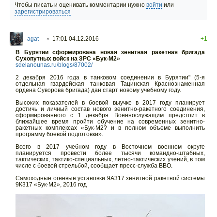
Чтобы писать и оценивать комментарии нужно
войти
или
зарегистрироваться
agat
17:01 04.12.2016
+1
○
В Бурятии сформирована новая зенитная ракетная бригада
Сухопутных войск на ЗРС «Бук-М2»
sdelanounas.ru/blogs/87002/
2 декабря 2016 года в танковом соединении в Бурятии" (5-я
отдельная гвардейская танковая Тацинская Краснознаменная
ордена Суворова бригада) дан старт новому учебному году.
Высоких показателей в боевой выучке в 2017 году планирует
достичь и личный состав нового зенитно-ракетного соединения,
сформированного с 1 декабря. Военнослужащим предстоит в
ближайшее время пройти обучение на современных зенитно-
ракетных комплексах «Бук-М2? и в полном объеме выполнить
программу боевой подготовки».
Всего в 2017 учебном году в Восточном военном округе
планируется провести более тысячи командно-штабных,
тактических, тактико-специальных, летно-тактических учений, в том
числе с боевой стрельбой, сообщает пресс-служба ВВО.
Самоходные огневые установки 9А317 зенитной ракетной системы
9К317 «Бук-М2», 2016 год