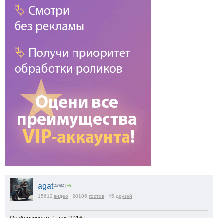
agat
25482
|
+8
15612
видео
20106
постов
45
друзей