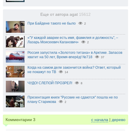
Еще от автора agat
15612
При Байдене такого не было
2
«"У каждой аварии есть имя, фамилия и должность", –
Лазарь Моисеевич Каганович»
2
Россия запустила «Золотого титана» в Арктике. Запасов
хватит на 50 лет, Время-вперёд! №718
37
Когда на самом деле закончится война? Ответ, который
не покажут по ТВ
14
ЧУДО! СЛЕПОЙ ПРОЗРЕЛ!
8
Презентация книги "Русские не сдаются" пошла не по
плану Старикова
2
Комментарии
3
с начала
|
дерево