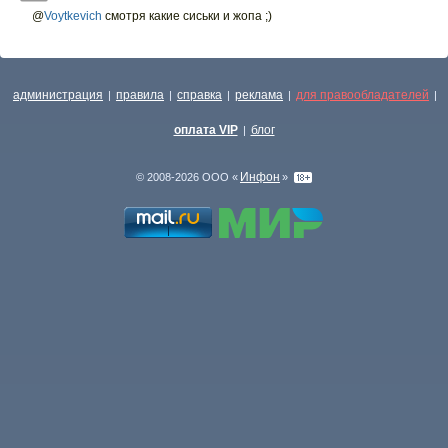
@
Voytkevich
смотря какие сиськи и жопа ;)
администрация
правила
справка
реклама
для правообладателей
|
|
|
|
|
оплата VIP
блог
|
Инфон
© 2008-2026 ООО «
»