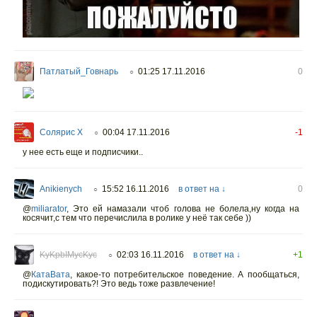
Патлатый_Говнарь
01:25 17.11.2016
0
○
Солярис Х
00:04 17.11.2016
-1
○
у нее есть еще и подписчики..
Anikienych
15:52 16.11.2016
в ответ на ↓
0
○
@
miliarator
,
Это ей намазали чтоб голова не болела,ну когда на
косячит,с тем что перечислила в ролике у неё так себе ))
KyKpbIMycKyc
02:03 16.11.2016
в ответ на ↓
+1
○
@
КатаВата
,
какое-то потребительское поведение. А пообщаться,
подискутировать?! Это ведь тоже развлечение!