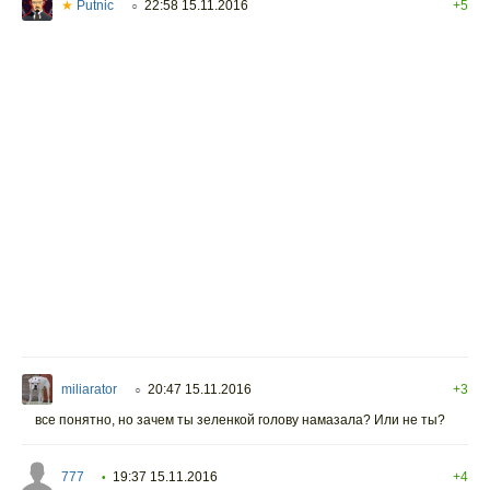
★
Putnic
22:58 15.11.2016
+5
○
miliarator
20:47 15.11.2016
+3
○
все понятно, но зачем ты зеленкой голову намазала? Или не ты?
777
19:37 15.11.2016
+4
•