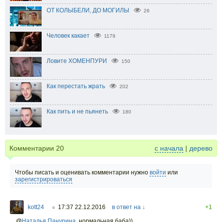
ОТ КОЛЫБЕЛИ, ДО МОГИЛЫ
26
Человек какает
1179
Ловите ХОМЕНПУРИ
150
Как перестать жрать
202
Как пить и не пьянеть
180
Комментарии
20
с начала
|
дерево
Чтобы писать и оценивать комментарии нужно
войти
или
зарегистрироваться
kott24
17:37 22.12.2016
в ответ на ↓
+1
○
@
Наталья Панурина
,
нормальная баба))