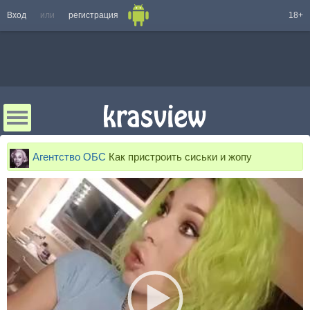
Вход
или
регистрация
18+
Агентство ОБС
Как пристроить сиськи и жопу