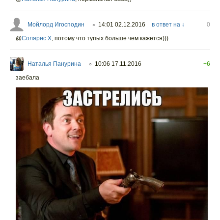
Мойлорд Игосподин
14:01 02.12.2016
в ответ на ↓
0
○
@
Солярис Х
,
потому что тупых больше чем кажется)))
Наталья Панурина
10:06 17.11.2016
+6
○
заебала