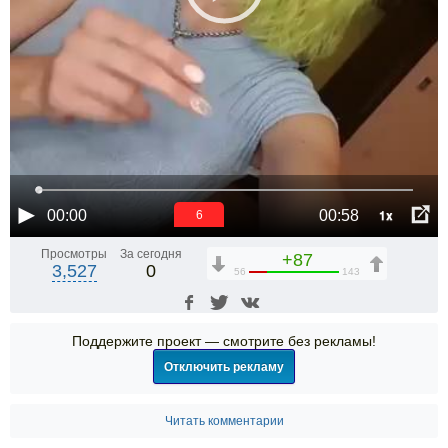
1x
00:00
00:58
6
Просмотры
За сегодня
+87
3,527
0
56
143
Поддержите проект — смотрите без рекламы!
Отключить рекламу
Читать комментарии