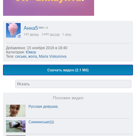
Анна5
5844
|
+2
180
видео
1489
постов
1
друг
Добавлено: 15 ноября 2016 в 18:40
Категория:
Юмор
Теги:
сиськи
,
жопа
,
Maria Viskunova
Скачать видео (2.1 Мб)
Похожее видео
Русская девушка.
Сиииииськи))))