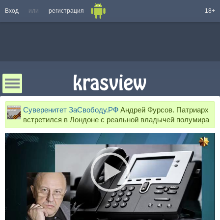
Вход
или
регистрация
18+
Суверенитет ЗаСвободу.РФ
Андрей Фурсов. Патриарх
встретился в Лондоне с реальной владычей полумира