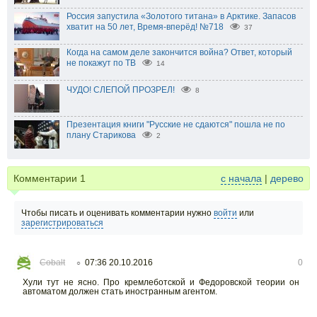
Россия запустила «Золотого титана» в Арктике. Запасов
хватит на 50 лет, Время-вперёд! №718
37
Когда на самом деле закончится война? Ответ, который
не покажут по ТВ
14
ЧУДО! СЛЕПОЙ ПРОЗРЕЛ!
8
Презентация книги "Русские не сдаются" пошла не по
плану Старикова
2
Комментарии
1
с начала
|
дерево
Чтобы писать и оценивать комментарии нужно
войти
или
зарегистрироваться
Cobalt
07:36 20.10.2016
0
○
Хули тут не ясно. Про кремлеботской и Федоровской теории он
автоматом должен стать иностранным агентом.