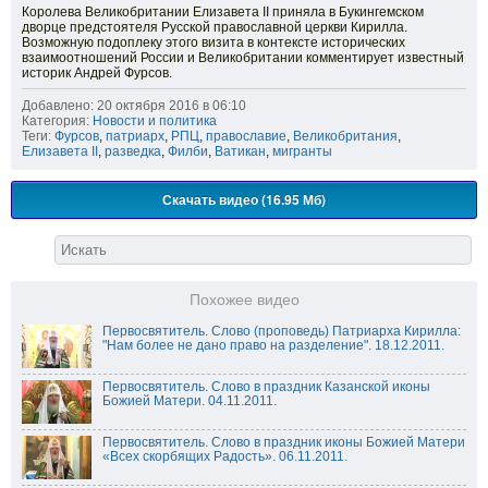
Королева Великобритании Елизавета II приняла в Букингемском
дворце предстоятеля Русской православной церкви Кирилла.
Возможную подоплеку этого визита в контексте исторических
взаимоотношений России и Великобритании комментирует известный
историк Андрей Фурсов.
Добавлено: 20 октября 2016 в 06:10
Категория:
Новости и политика
Теги:
Фурсов
,
патриарх
,
РПЦ
,
православие
,
Великобритания
,
Елизавета II
,
разведка
,
Филби
,
Ватикан
,
мигранты
Скачать видео (16.95 Мб)
Похожее видео
Первосвятитель. Слово (проповедь) Патриарха Кирилла:
"Нам более не дано право на разделение". 18.12.2011.
Первосвятитель. Слово в праздник Казанской иконы
Божией Матери. 04.11.2011.
Первосвятитель. Слово в праздник иконы Божией Матери
«Всех скорбящих Радость». 06.11.2011.