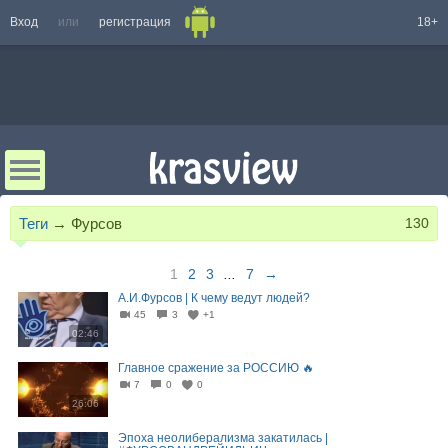
Вход
или
регистрация
18+
Теги
→
Фурсов
130
1
2
3
...
7
→
А.И.Фурсов | К чему ведут людей?
45
3
+1
02:46
Главное сражение за РОССИЮ 🔥
7
0
0
26:06
Эпоха неолиберализма закатилась |