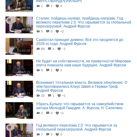
#ФУРСОВАНДРЕЙИЛЬИЧ
1
2
0
31:49
Сталин: пойдешь налево, прийдешь направо. Год
великого перелома 2.0. Что скрывается за глобальной
перезагрузкой. Андрей Фурсов
40:35
5
0
+2
Сработал принцип домино. Всё это продлится до
2026-го года. Андрей Фурсов
89
4
−1
01:04:08
Не будет ни собственности, ни приватности! Мировая
элита показала нам наше будущее. Андрей Фурсов
6
1
0
01:15:09
Возникает тотальная власть. Великое обнуление. О
чём проговорились Клаус Шваб и Герман Греф.
Андрей Фурсов
49:15
20
1
+1
Убрать Булыгу: что скрывается за самоубийством
автора Молодой Гвардии. А. Фурсов, Н. Сапелкин
2
0
+1
01:01:45
Год великого перелома 2.0. Что скрывается за
глобальной перезагрузкой. Андрей Фурсов
7
0
0
40:35