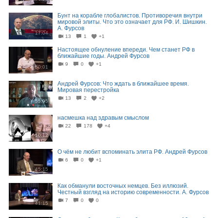
Бунт на корабле глобалистов. Противоречия внутри
мировой элиты. Что это означает для РФ. И. Шишкин.
А. Фурсов
17:04
13
1
+1
Настоящее обнуление впереди. Чем станет РФ в
ближайшие годы. Андрей Фурсов
9
0
+1
50:01
Андрей Фурсов: Что ждать в ближайшее время.
Мировая перестройка
13
2
+2
55:05
насмешка над здравым смыслом
22
178
+4
10:12
О чём не любит вспоминать элита РФ. Андрей Фурсов
6
0
+1
45:15
Как обманули восточных немцев. Без иллюзий.
Честный взгляд на историю современности. А. Фурсов
7
0
0
41:15