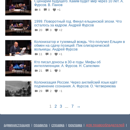
Сценарии будущего. Каким будет мир через 10 лет. А.
Фурсов. В. Панов
6
0
+1
55:48
1999. Поворотный год. Финал ельцинской эпохи. Что
осталось за кадром. Андрей Фурсов
20
0
+2
01:12:50
Колонизатор и туземный вождь. Что получил Ельцин в
обмен на сдачу позиций. Пик олигархической
вольницы. Андрей Фурсов
38:22
11
0
+1
Кто писал доносы в 30-е годы. Мифы об
интеллигенции. А. Фурсов. Н. Сапелкин
21
1
0
01:01:19
Колонизация России. Через английский язык идёт
подчинение сознания. А. Фурсов. О. Четверикова
29
2
−1
08:21
1
2
3
...
7
→
администрация
правила
справка
реклама
для правообладателей
|
|
|
|
|