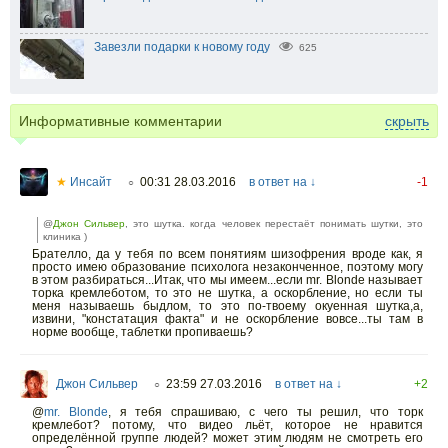
Завезли подарки к новому году
625
Информативные комментарии
скрыть
★
Инсайт
00:31 28.03.2016
в ответ на ↓
-1
○
@
Джон Сильвер
, это шутка. когда человек перестаёт понимать шутки, это
клиника )
Брателло, да у тебя по всем понятиям шизофрения вроде как, я
просто имею образование психолога незаконченное, поэтому могу
в этом разбираться...Итак, что мы имеем...если mr. Blonde называет
торка кремлеботом, то это не шутка, а оскорбление, но если ты
меня называешь быдлом, то это по-твоему окуенная шутка,а,
извини, "констатация факта" и не оскорбление вовсе...ты там в
норме вообще, таблетки пропиваешь?
Джон Сильвер
23:59 27.03.2016
в ответ на ↓
+2
○
@
mr. Blonde
, я тебя спрашиваю, с чего ты решил, что торк
кремлебот? потому, что видео льёт, которое не нравится
определённой группе людей? может этим людям не смотреть его