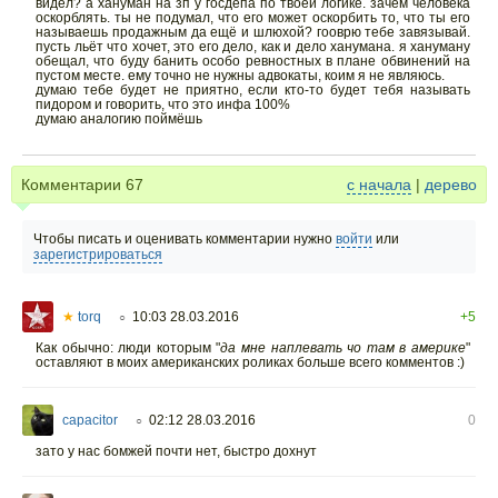
видел? а хануман на зп у госдепа по твоей логике. зачем человека
оскорблять. ты не подумал, что его может оскорбить то, что ты его
называешь продажным да ещё и шлюхой? гооврю тебе завязывай.
пусть льёт что хочет, это его дело, как и дело ханумана. я хануману
обещал, что буду банить особо ревностных в плане обвинений на
пустом месте. ему точно не нужны адвокаты, коим я не являюсь.
думаю тебе будет не приятно, если кто-то будет тебя называть
пидором и говорить, что это инфа 100%
думаю аналогию поймёшь
Комментарии
67
с начала
|
дерево
Чтобы писать и оценивать комментарии нужно
войти
или
зарегистрироваться
★
torq
10:03 28.03.2016
+5
○
Как обычно: люди которым "
да мне наплевать чо там в америке
"
оставляют в моих американских роликах больше всего комментов :)
capacitor
02:12 28.03.2016
0
○
зато у нас бомжей почти нет, быстро дохнут