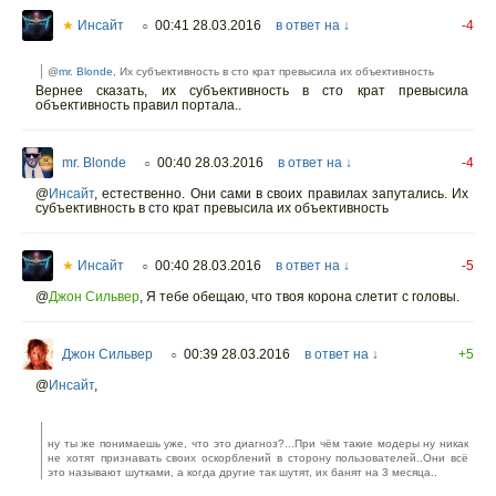
★
Инсайт
00:41 28.03.2016
в ответ на ↓
-4
○
@
mr. Blonde
, Их субъективность в сто крат превысила их объективность
Вернее сказать, их субъективность в сто крат превысила
объективность правил портала..
mr. Blonde
00:40 28.03.2016
в ответ на ↓
-4
○
@
Инсайт
,
естественно. Они сами в своих правилах запутались. Их
субъективность в сто крат превысила их объективность
★
Инсайт
00:40 28.03.2016
в ответ на ↓
-5
○
@
Джон Сильвер
,
Я тебе обещаю, что твоя корона слетит с головы.
Джон Сильвер
00:39 28.03.2016
в ответ на ↓
+5
○
@
Инсайт
,
ну ты же понимаешь уже, что это диагноз?...При чём такие модеры ну никак
не хотят признавать своих оскорблений в сторону пользователей..Они всё
это называют шутками, а когда другие так шутят, их банят на 3 месяца..