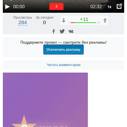
1x
00:00
02:32
3
Просмотры
За сегодня
+11
284
0
5
16
Поддержите проект — смотрите без рекламы!
Отключить рекламу
Читать комментарии