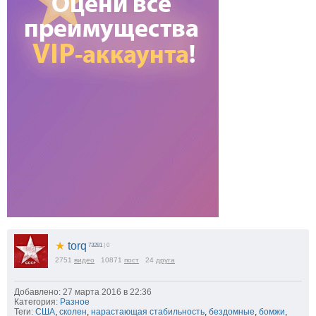
★
torq
73281
| 0
2751
видео
10871
пост
24
друга
Добавлено: 27 марта 2016 в 22:36
Категория:
Разное
Теги:
США
,
сколен
,
нарастающая стабильность
,
бездомные
,
бомжи
,