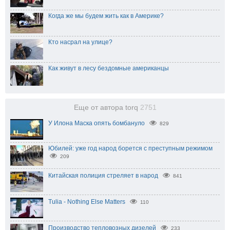
Когда же мы будем жить как в Америке?
Кто насрал на улице?
Как живут в лесу бездомные американцы
Еще от автора torq
2751
У Илона Маска опять бомбануло
829
Юбилей: уже год народ борется с преступным режимом
209
Китайская полиция стреляет в народ
841
Tulia - Nothing Else Matters
110
Производство тепловозных дизелей
233