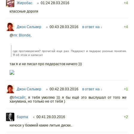
Жиробас
01:24 28.03.2016
+4
○
классные дороги
Джон Сильвер
00:43 28.03.2016
в ответ на ↓
+4
○
@
mr. Blonde
,
где противоречия? прочитай еще раз. Педераст и пидарас разные понятия.
Я об этом и написал
так я и не писал про педерастов ничего )))
Джон Сильвер
00:42 28.03.2016
в ответ на ↓
+1
○
@
Инсайт
,
я тебя умоляю ))) я бы ещё это выслушал от того же
ханумана, но только не от тебя )
6apma
00:41 28.03.2016
+2
○
ничоси у бомжей какие литые диски..