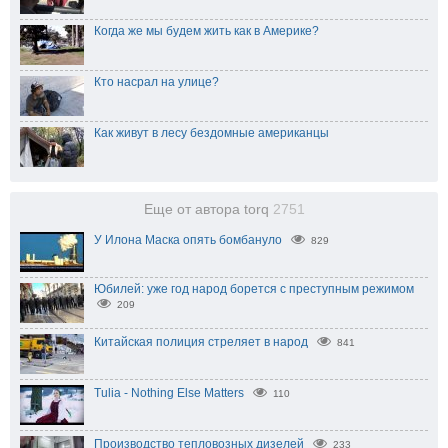
Когда же мы будем жить как в Америке?
Кто насрал на улице?
Как живут в лесу бездомные американцы
Еще от автора torq
2751
У Илона Маска опять бомбануло
829
Юбилей: уже год народ борется с преступным режимом
209
Китайская полиция стреляет в народ
841
Tulia - Nothing Else Matters
110
Производство тепловозных дизелей
233