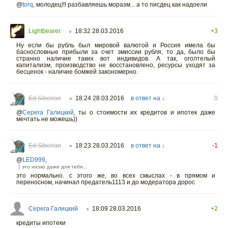
@
torq
, молодец!!! разбавляешь моразм... а то писдец как надоели
Lightbearer
18:32 28.03.2016
+3
○
Ну если бы рубль был мировой валютой и Россия имела бы
баснословные прибыли за счет эмиссии рубля, то да, было бы
странно наличие таких вот индивидов. А так, оголтелый
капитализм, производство не восстановлено, ресурсы уходят за
бесценок - наличие бомжей закономерно.
Ed Siberian
18:24 28.03.2016
в ответ на ↓
0
○
@
Серега Галицкий
,
ты о стоимости их кредитов и ипотек даже
мечтать не можешь))
Ed Siberian
18:23 28.03.2016
в ответ на ↓
-1
○
@
LED999
,
это низко даже для тебя...
это нормально. с этого же, во всех смыслах - в прямом и
переносном, начинал предатель1113 и до модератора дорос
Серега Галицкий
18:09 28.03.2016
+2
○
кредиты ипотеки