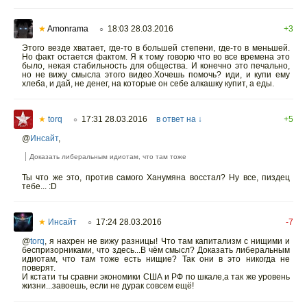
★
Amonrama
18:03 28.03.2016
+3
○
Этого везде хватает, где-то в большей степени, где-то в меньшей.
Но факт остается фактом. Я к тому говорю что во все времена это
было, некая стабильность для общества. И конечно это печально,
но не вижу смысла этого видео.Хочешь помочь? иди, и купи ему
хлеба, и дай, не денег, на которые он себе алкашку купит, а еды.
★
torq
17:31 28.03.2016
в ответ на ↓
+5
○
@
Инсайт
,
Доказать либеральным идиотам, что там тоже
Ты что же это, против самого Ханумяна восстал? Ну все, пиздец
тебе... :D
★
Инсайт
17:24 28.03.2016
-7
○
@
torq
,
я нахрен не вижу разницы! Что там капитализм с нищими и
беспризорниками, что здесь...В чём смысл? Доказать либеральным
идиотам, что там тоже есть нищие? Так они в это никогда не
поверят.
И кстати ты сравни экономики США и РФ по шкале,а так же уровень
жизни...завоешь, если не дурак совсем ещё!