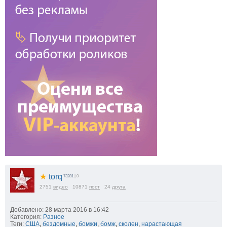
★
torq
73281
| 0
2751
видео
10871
пост
24
друга
Добавлено: 28 марта 2016 в 16:42
Категория:
Разное
Теги:
США
,
бездомные
,
бомжи
,
бомж
,
сколен
,
нарастающая