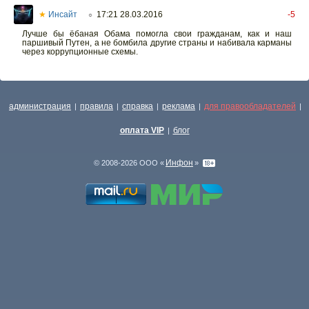
★
Инсайт
17:21 28.03.2016
-5
○
Лучше бы ёбаная Обама помогла свои гражданам, как и наш
паршивый Путен, а не бомбила другие страны и набивала карманы
через коррупционные схемы.
администрация
правила
справка
реклама
для правообладателей
|
|
|
|
|
оплата VIP
блог
|
Инфон
© 2008-2026 ООО «
»