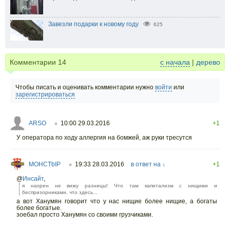
Завезли подарки к новому году
625
Комментарии
14
с начала
|
дерево
Чтобы писать и оценивать комментарии нужно
войти
или
зарегистрироваться
ARSO
10:00 29.03.2016
+1
○
У оператора по ходу аллергия на бомжей, аж руки тресутся
MOHCTbIP
19:33 28.03.2016
в ответ на ↓
+1
○
@
Инсайт
,
я нахрен не вижу разницы! Что там капитализм с нищими и
беспризорниками, что здесь...
а вот Ханумян говорит что у нас нищие более нищие, а богаты
более богатые.
зоебал просто Ханумян со своими грузчиками.