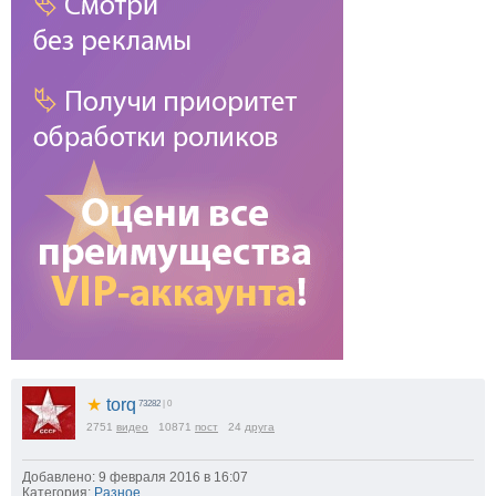
★
torq
73282
| 0
2751
видео
10871
пост
24
друга
Добавлено: 9 февраля 2016 в 16:07
Категория:
Разное