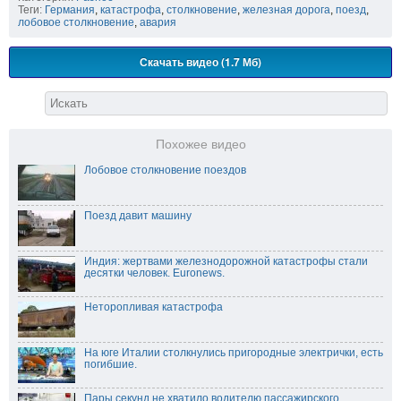
Теги:
Германия
,
катастрофа
,
столкновение
,
железная дорога
,
поезд
,
лобовое столкновение
,
авария
Скачать видео (1.7 Мб)
Похожее видео
Лобовое столкновение поездов
Поезд давит машину
Индия: жертвами железнодорожной катастрофы стали
десятки человек. Euronews.
Неторопливая катастрофа
На юге Италии столкнулись пригородные электрички, есть
погибшие.
Пары секунд не хватило водителю пассажирского