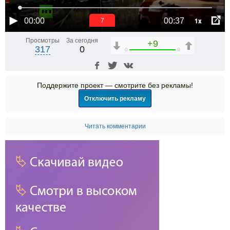
1x
00:00
00:37
6
Просмотры
За сегодня
+9
317
0
0
9
Поддержите проект — смотрите без рекламы!
Отключить рекламу
Читать комментарии