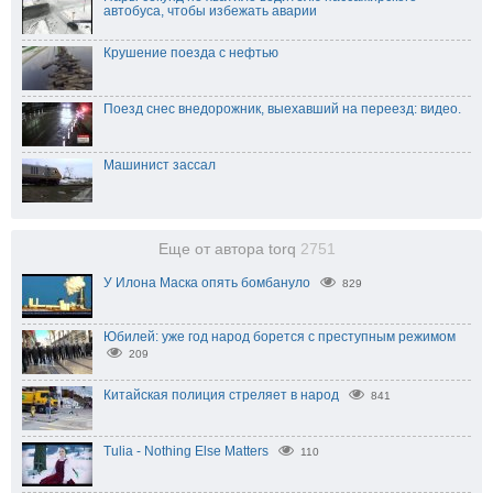
автобуса, чтобы избежать аварии
Крушение поезда с нефтью
Поезд снес внедорожник, выехавший на переезд: видео.
Машинист зассал
Еще от автора torq
2751
У Илона Маска опять бомбануло
829
Юбилей: уже год народ борется с преступным режимом
209
Китайская полиция стреляет в народ
841
Tulia - Nothing Else Matters
110