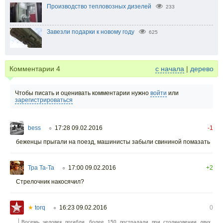
Производство тепловозных дизелей
233
Завезли подарки к новому году
625
Комментарии
4
с начала
|
дерево
Чтобы писать и оценивать комментарии нужно
войти
или
зарегистрироваться
bess
17:28 09.02.2016
-1
○
беженцы прыгали на поезд, машинисты забыли свининой помазать
Тра Та-Та
17:00 09.02.2016
+2
○
Стрелочник накосячил?
★
torq
16:23 09.02.2016
0
○
Восемь человек погибли, более 150 пострадали при столкновении двух