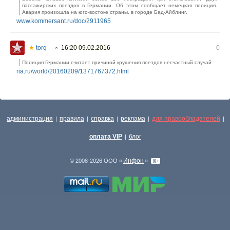
пассажирских поездов в Германии. Об этом сообщает немецкая полиция.
Авария произошла на юго-востоке страны, в городе Бад-Айблинг.
www.kommersant.ru/doc/2911965
★
torq
16:20 09.02.2016
0
○
Полиция Германии считает причиной крушения поездов несчастный случай
ria.ru/world/20160209/1371767372.html
администрация
правила
справка
реклама
для правообладателей
|
|
|
|
|
оплата VIP
блог
|
Инфон
© 2008-2026 ООО «
»