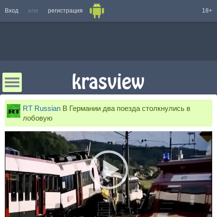
Вход
или
регистрация
18+
RT Russian
В Германии два поезда столкнулись в
лобовую