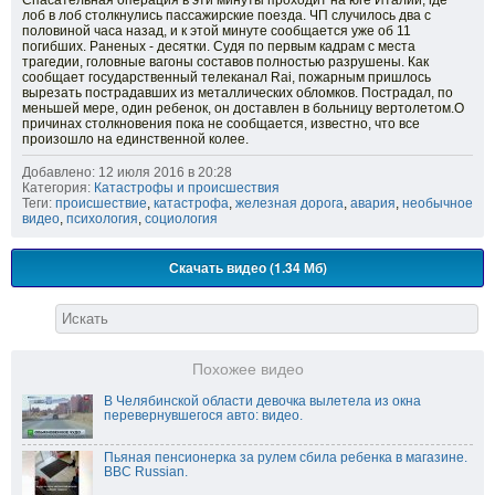
Спасательная операция в эти минуты проходит на юге Италии, где
лоб в лоб столкнулись пассажирские поезда. ЧП случилось два с
половиной часа назад, и к этой минуте сообщается уже об 11
погибших. Раненых - десятки. Судя по первым кадрам с места
трагедии, головные вагоны составов полностью разрушены. Как
сообщает государственный телеканал Rai, пожарным пришлось
вырезать пострадавших из металлических обломков. Пострадал, по
меньшей мере, один ребенок, он доставлен в больницу вертолетом.О
причинах столкновения пока не сообщается, известно, что все
произошло на единственной колее.
Добавлено: 12 июля 2016 в 20:28
Категория:
Катастрофы и происшествия
Теги:
происшествие
,
катастрофа
,
железная дорога
,
авария
,
необычное
видео
,
психология
,
социология
Скачать видео (1.34 Мб)
Похожее видео
В Челябинской области девочка вылетела из окна
перевернувшегося авто: видео.
Пьяная пенсионерка за рулем сбила ребенка в магазине.
BBC Russian.