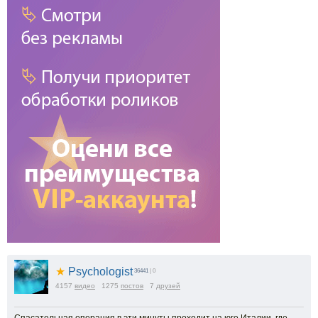
★
Psychologist
36441
| 0
4157
видео
1275
постов
7
друзей