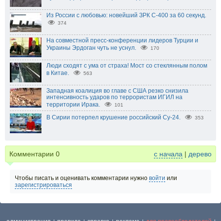
Из России с любовью: новейший ЗРК С-400 за 60 секунд.
374
На совместной пресс-конференции лидеров Турции и
Украины Эрдоган чуть не уснул.
170
Люди сходят с ума от страха! Мост со стеклянным полом
в Китае.
563
Западная коалиция во главе с США резко снизила
интенсивность ударов по террористам ИГИЛ на
территории Ирака.
101
В Сирии потерпел крушение российский Су-24.
353
Комментарии
0
с начала
|
дерево
Чтобы писать и оценивать комментарии нужно
войти
или
зарегистрироваться