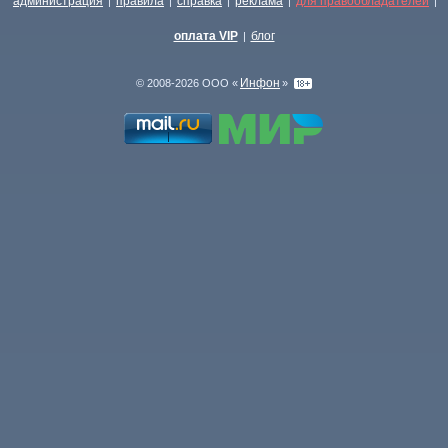
администрация
правила
справка
реклама
для правообладателей
|
|
|
|
|
оплата VIP
блог
|
Инфон
© 2008-2026 ООО «
»