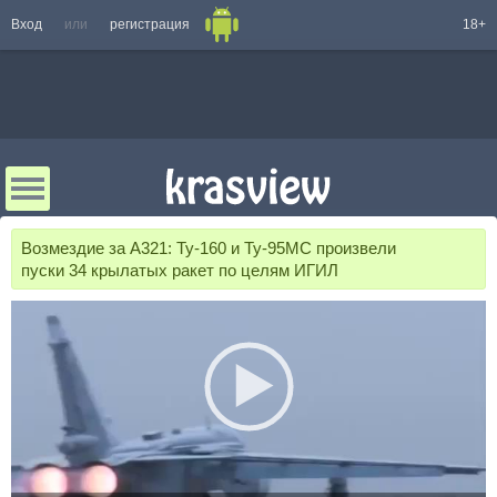
Вход
или
регистрация
18+
Возмездие за А321: Ту-160 и Ту-95МС произвели
пуски 34 крылатых ракет по целям ИГИЛ