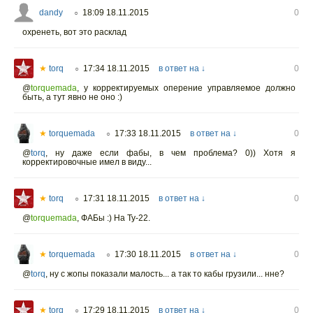
dandy
18:09 18.11.2015
0
○
охренеть, вот это расклад
★
torq
17:34 18.11.2015
в ответ на ↓
0
○
@
torquemada
,
у корректируемых оперение управляемое должно
быть, а тут явно не оно :)
★
torquemada
17:33 18.11.2015
в ответ на ↓
0
○
@
torq
,
ну даже если фабы, в чем проблема? 0)) Хотя я
корректировочные имел в виду...
★
torq
17:31 18.11.2015
в ответ на ↓
0
○
@
torquemada
,
ФАБы :) На Ту-22.
★
torquemada
17:30 18.11.2015
в ответ на ↓
0
○
@
torq
,
ну с жопы показали малость... а так то кабы грузили... нне?
★
torq
17:29 18.11.2015
в ответ на ↓
0
○