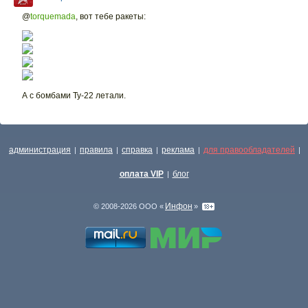
@
torquemada
,
вот тебе ракеты:
А с бомбами Ту-22 летали.
администрация
правила
справка
реклама
для правообладателей
|
|
|
|
|
оплата VIP
блог
|
Инфон
© 2008-2026 ООО «
»