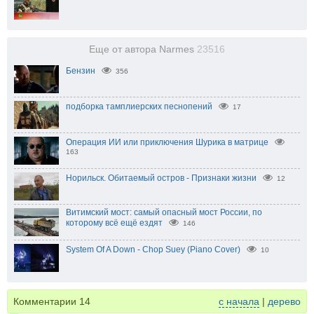
Еще от автора Narmes
23516
Бензин
356
подборка тамплиерских песнопений
17
Операция ИИ или приключения Шурика в матрице
163
Норильск. Обитаемый остров - Признаки жизни
12
Витимский мост: самый опасный мост России, по
которому всё ещё ездят
146
System Of A Down - Chop Suey (Piano Cover)
10
Комментарии
14
с начала
|
дерево