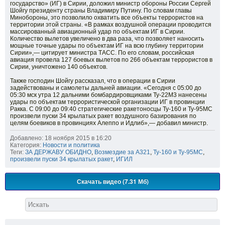
государство» (ИГ) в Сирии, доложил министр обороны России Сергей
Шойгу президенту страны Владимиру Путину. По словам главы
Минобороны, это позволило охватить все объекты террористов на
территории этой страны. «В рамках воздушной операции проводится
массированный авиационный удар по объектам ИГ в Сирии.
Количество вылетов увеличено в два раза, что позволяет наносить
мощные точные удары по объектам ИГ на всю глубину территории
Сирии»,— цитирует министра ТАСС. По его словам, российская
авиация провела 127 боевых вылетов по 266 объектам террористов в
Сирии, уничтожено 140 объектов.
Также господин Шойгу рассказал, что в операции в Сирии
задействованы и самолеты дальней авиации. «Сегодня с 05:00 до
05:30 мск утра 12 дальними бомбардировщиками Ту-22М3 нанесены
удары по объектам террористической организации ИГ в провинции
Ракка. С 09:00 до 09:40 стратегические ракетоносцы Ту-160 и Ту-95МС
произвели пуски 34 крылатых ракет воздушного базирования по
целям боевиков в провинциях Алеппо и Идлиб»,— добавил министр.
Добавлено: 18 ноября 2015 в 16:20
Категория:
Новости и политика
Теги:
ЗА ДЕРЖАВУ ОБИДНО
,
Возмездие за А321
,
Ту-160 и Ту-95МС
,
произвели пуски 34 крылатых ракет
,
ИГИЛ
Скачать видео (7.31 Мб)