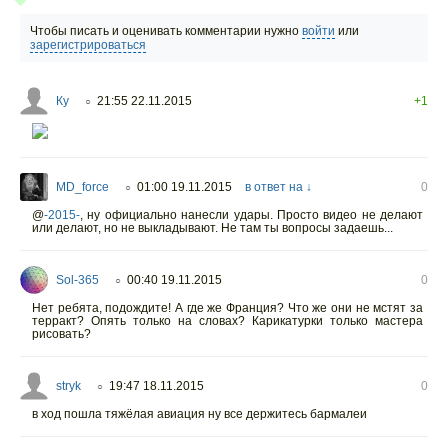
Чтобы писать и оценивать комментарии нужно
войти
или
зарегистрироваться
Ку
21:55 22.11.2015
+1
○
MD_force
01:00 19.11.2015
в ответ на ↓
0
○
@
-2015-
,
ну официально нанесли удары. Просто видео не делают
или делают, но не выкладывают. Не там ты вопросы задаешь...
Sol-365
00:40 19.11.2015
0
○
Нет ребята, подождите! А где же Франция? Что же они не мстят за
терракт? Опять только на словах? Карикатурки только мастера
рисовать?
stryk
19:47 18.11.2015
0
○
в ход пошла тяжёлая авиация ну все держитесь бармалеи