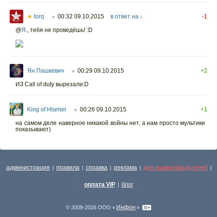
★
torq
00:32 09.10.2015
в ответ на ↓
-1
○
@
Я
., тебя не проведёшь! :D
Ян Пашкевич
00:29 09.10.2015
+2
○
ИЗ Call of duty вырезали:D
King of Hlamer
00:26 09.10.2015
+1
○
на самом деле наверное никакой войны нет, а нам просто мультики
показывают)
администрация
правила
справка
реклама
для правообладателей
|
|
|
|
|
оплата VIP
блог
|
Инфон
© 2008-2026 ООО «
»