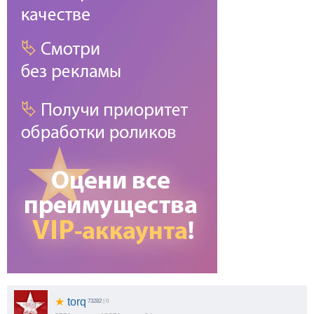
★
torq
73282
| 0