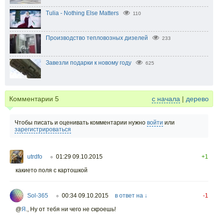
Tulia - Nothing Else Matters
110
Производство тепловозных дизелей
233
Завезли подарки к новому году
625
Комментарии
5
с начала
|
дерево
Чтобы писать и оценивать комментарии нужно
войти
или
зарегистрироваться
utrdfo
01:29 09.10.2015
+1
○
какието поля с картошкой
Sol-365
00:34 09.10.2015
в ответ на ↓
-1
○
@
Я
., Ну от тебя ни чего не скроешь!