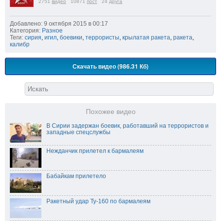
2751
видео
10871
пост
24
друга
Добавлено: 9 октября 2015 в 00:17
Категория:
Разное
Теги:
сирия
,
игил
,
боевики
,
террористы
,
крылатая ракета
,
ракета
,
калибр
Скачать видео (986.31 Кб)
Похожее видео
В Сирии задержан боевик, работавший на террористов и
западные спецслужбы
Нежданчик прилетел к бармалеям
Бабайкам прилетело
Ракетный удар Ту-160 по бармалеям