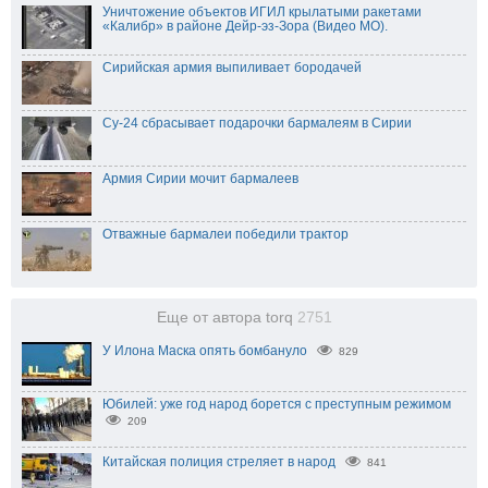
Уничтожение объектов ИГИЛ крылатыми ракетами
«Калибр» в районе Дейр-эз-Зора (Видео МО).
Сирийская армия выпиливает бородачей
Су-24 сбрасывает подарочки бармалеям в Сирии
Армия Сирии мочит бармалеев
Отважные бармалеи победили трактор
Еще от автора torq
2751
У Илона Маска опять бомбануло
829
Юбилей: уже год народ борется с преступным режимом
209
Китайская полиция стреляет в народ
841