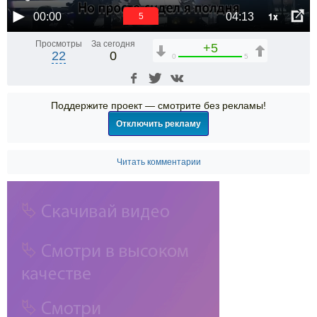
1x
00:00
04:13
5
Просмотры
За сегодня
+5
22
0
0
5
Поддержите проект — смотрите без рекламы!
Отключить рекламу
Читать комментарии