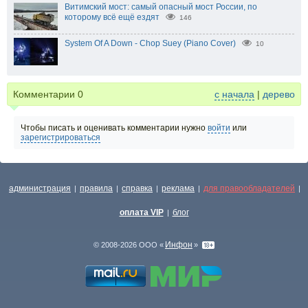
Витимский мост: самый опасный мост России, по
которому всё ещё ездят
146
System Of A Down - Chop Suey (Piano Cover)
10
Комментарии
0
с начала
|
дерево
Чтобы писать и оценивать комментарии нужно
войти
или
зарегистрироваться
администрация
правила
справка
реклама
для правообладателей
|
|
|
|
|
оплата VIP
блог
|
Инфон
© 2008-2026 ООО «
»