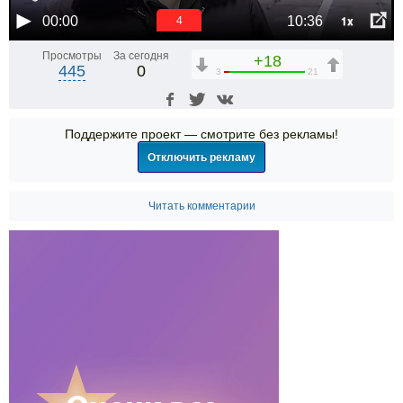
1x
00:00
10:36
4
Просмотры
За сегодня
+18
445
0
3
21
Поддержите проект — смотрите без рекламы!
Отключить рекламу
Читать комментарии