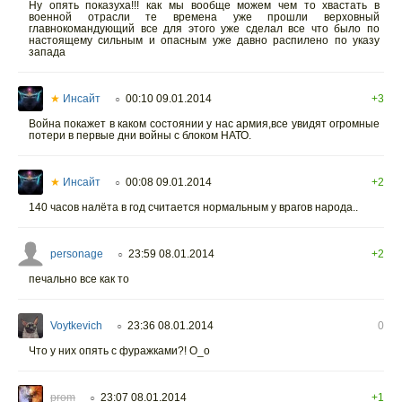
Ну опять показуха!!! как мы вообще можем чем то хвастать в
военной отрасли те времена уже прошли верховный
главнокомандующий все для этого уже сделал все что было по
настоящему сильным и опасным уже давно распилено по указу
запада
★
Инсайт
00:10 09.01.2014
+3
○
Война покажет в каком состоянии у нас армия,все увидят огромные
потери в первые дни войны с блоком НАТО.
★
Инсайт
00:08 09.01.2014
+2
○
140 часов налёта в год считается нормальным у врагов народа..
personage
23:59 08.01.2014
+2
○
печально все как то
Voytkevich
23:36 08.01.2014
0
○
Что у них опять с фуражками?! О_о
prom
23:07 08.01.2014
+1
○