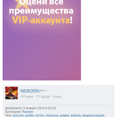
NEBO555
2472
| 0
168
видео
270
постов
3
друга
Добавлено: 8 января 2014 в 10:22
Категория:
Разное
Теги:
россия
,
шойгу
,
путин
,
оборона
,
армия
,
войска
,
модернизация
,