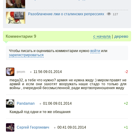
Разоблачение лжи о сталинских репрессиях
127
Комментарии
9
с начала
|
дерево
Чтобы писать и оценивать комментарии нужно
войти
или
зарегистрироваться
prom
11:56 09.01.2014
-2
○
mega32, а тебе что нужно? армия не нужна жиду :) миром правят не
армий и если они захотят вооружать наше стадо то только для
войны , очередной бессмысленной, ради жертвоприношения жиду
Pandaman
01:06 09.01.2014
+2
○
Каждый год одни и те-же обещания
Сергей Георгиевич
00:41 09.01.2014
+1
○