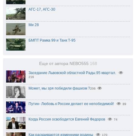
АГС-17, АГС-30
Ми 28
БМПТ Рамка 99 и Танк Т-95
Еще от автора NEBO555
168
Заседание Львовской областной Рады.95 квартал.
216
206
Путин- Любовь к России делает ее непобедимой!
89
Когда Россия освободится Евгений Федоров
74
Как раскаиваются изменники родины
170