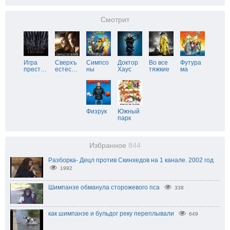
Смотрит
Игра
Сверхъ
Симпсо
Доктор
Во все
Футура
прест
…
естес
…
ны
Хаус
тяжкие
ма
Физрук
Южный
парк
Избранное
844
Разборка- Децл против Скинхедов на 1 канале. 2002 год
1992
Шимпанзе обманула сторожевого пса
338
как шимпанзе и бульдог реку переплывали
649