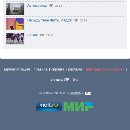
Автоматика
3934
Не буду тебе лгать, Мардж
3043
Во как
3914
администрация
правила
справка
реклама
для правообладателей
|
|
|
|
|
оплата VIP
блог
|
Инфон
© 2008-2026 ООО «
»