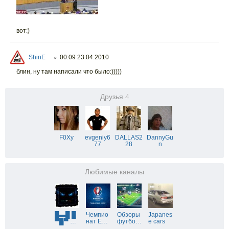
вот:)
ShinE
00:09 23.04.2010
○
блин, ну там написали что было:)))))
Друзья
4
F0Xy
evgeniy6
DALLAS2
DannyGu
77
28
n
Любимые каналы
█▬█ █
Чемпио
Обзоры
Japanes
▀█▀
…
нат Е
…
футбо
…
e cars