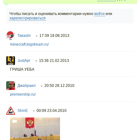
Чтобы писать и оценивать комментарии нужно
войти
или
зарегистрироваться
Takashi
17:39 19.08.2013
○
minecraft.bigstream.ru/
JustApr
15:36 21.02.2013
○
ГРИША УЕБА
Джабраил
20:50 28.12.2010
○
premiership.ru/
ShinE
00:09 23.04.2010
○