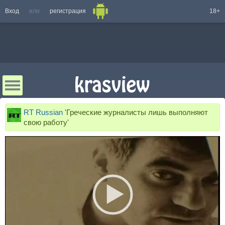
Вход
или
регистрация
18+
RT Russian
'Греческие журналисты лишь выполняют
свою работу'