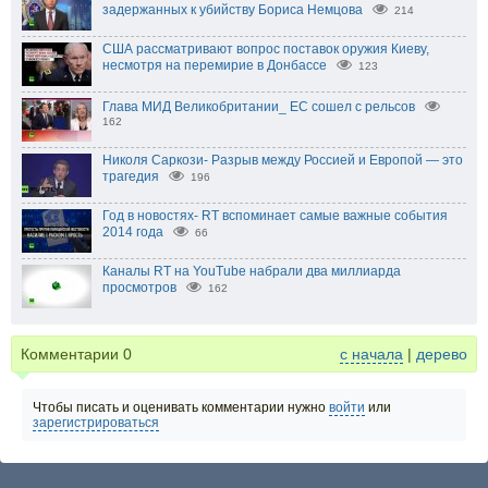
задержанных к убийству Бориса Немцова
214
США рассматривают вопрос поставок оружия Киеву,
несмотря на перемирие в Донбассе
123
Глава МИД Великобритании_ ЕС сошел с рельсов
162
Николя Саркози- Разрыв между Россией и Европой — это
трагедия
196
Год в новостях- RT вспоминает самые важные события
2014 года
66
Каналы RT на YouTube набрали два миллиарда
просмотров
162
Комментарии
0
с начала
|
дерево
Чтобы писать и оценивать комментарии нужно
войти
или
зарегистрироваться