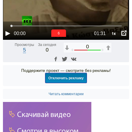
1x
00:00
01:31
6
Просмотры
За сегодня
0
5
0
0
0
Поддержите проект — смотрите без рекламы!
Отключить рекламу
Читать комментарии