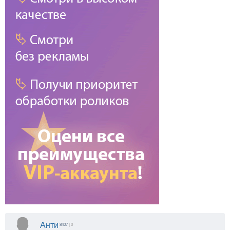
Анти
8407
| 0