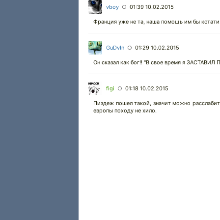
vboy
01:39 10.02.2015
○
Франция уже не та, наша помощь им бы кстати
GuDvIn
01:29 10.02.2015
○
Он сказал как бог!! "В свое время я ЗАСТАВИЛ П
figi
01:18 10.02.2015
○
Пиздеж пошел такой, значит можно расслабит
европы походу не хило.