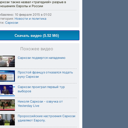
ркози также назвал «трагедией» разрыв в
тношениях Европы и России
бавлено: 10 февраля 2015 в 01:02
тегория:
Новости и политика
ги:
Саркози
Скачать видео (5.52 Мб)
Похожее видео
Саркози подвергся нападению
Простой француз отказался подать
руку Саркози
Саркози проиграл первый тур
выборов
Николя Саркози - озвучка от
Yesterday Live
Пророссийские настроения Саркози
удивляют Европу.