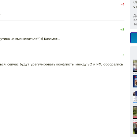
Са
-4
о
.
До
Ка
Те
+5
утина не вмешиваться" ))) Казамет...
+1
ься, сейчас будут урегулировать конфликты между ЕС и РФ, обосрались