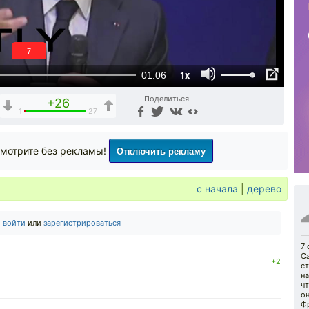
6
1x
01:06
Поделиться
+26
1
27
Отключить рекламу
мотрите без рекламы!
с начала
|
дерево
о
войти
или
зарегистрироваться
7
С
+2
ст
на
чт
он
Ф