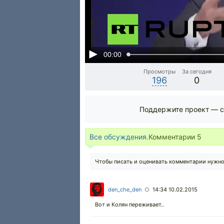
00:00
Просмотры
За сегодня
196
0
Поддержите проект — с
Все обсуждения.
Комментарии
5
Чтобы писать и оценивать комментарии нужн
den_che_den
14:34 10.02.2015
○
Вот и Колян переживает..