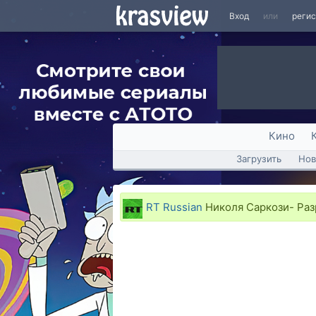
Вход
или
реги
Кино
Загрузить
Нов
RT Russian
Николя Саркози- Раз