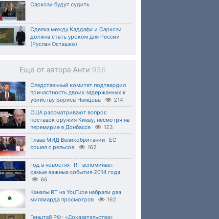
Саркози будут судить
Сделка между Каддафи и Саркози
должна стать уроком для России
(Руслан Осташко)
Еще от автора Анти
936
Следственный комитет подтвердил
причастность двоих задержанных к
убийству Бориса Немцова
214
США рассматривают вопрос
поставок оружия Киеву, несмотря на
перемирие в Донбассе
123
Глава МИД Великобритании_ ЕС
сошел с рельсов
162
Год в новостях- RT вспоминает
самые важные события 2014 года
66
Каналы RT на YouTube набрали два
миллиарда просмотров
162
Генштаб РФ- «Доказательства»