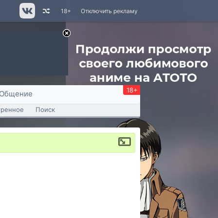
18+
Отключить рекламу
18+
Общение
тренное
Поиск