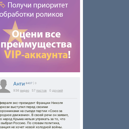
Анти
8407
| 0
936
видео
57
постов
0
друзей
 февраля экс-президент Франции Николя
аркози выступил перед своими
оронниками на съезде партии «Союз за
родное движение». В своей речи он заявил,
о народ Крыма нельзя упрекать за то, что
 выбрал Россию. По словам политика,
ранция не хочет новой холодной войны.