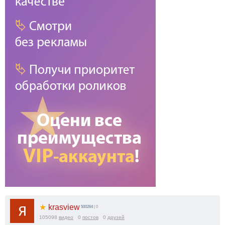
★
krasview
500264
| 0
105098
видео
0
постов
0
друзей