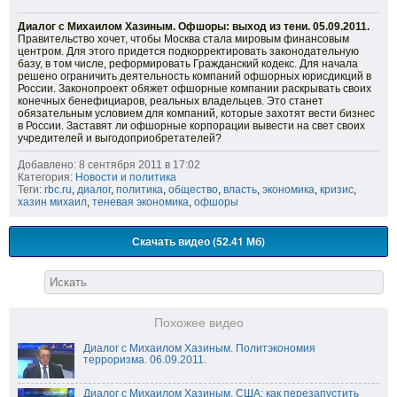
Диалог с Михаилом Хазиным. Офшоры: выход из тени. 05.09.2011.
Правительство хочет, чтобы Москва стала мировым финансовым
центром. Для этого придется подкорректировать законодательную
базу, в том числе, реформировать Гражданский кодекс. Для начала
решено ограничить деятельность компаний офшорных юрисдикций в
России. Законопроект обяжет офшорные компании раскрывать своих
конечных бенефициаров, реальных владельцев. Это станет
обязательным условием для компаний, которые захотят вести бизнес
в России. Заставят ли офшорные корпорации вывести на свет своих
учредителей и выгодоприобретателей?
Добавлено: 8 сентября 2011 в 17:02
Категория:
Новости и политика
Теги:
rbc.ru
,
диалог
,
политика
,
общество
,
власть
,
экономика
,
кризис
,
хазин михаил
,
теневая экономика
,
офшоры
Скачать видео (52.41 Мб)
Похожее видео
Диалог с Михаилом Хазиным. Политэкономия
терроризма. 06.09.2011.
Диалог с Михаилом Хазиным. США: как перезапустить