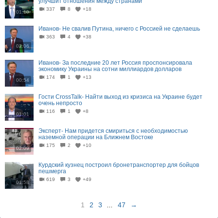
улучшит отношения между странами
337
8
+18
01:10
Иванов- Не свалив Путина, ничего с Россией не сделаешь
363
4
+38
02:06
Иванов- За последние 20 лет Россия проспонсировала
экономику Украины на сотни миллиардов долларов
174
1
+13
00:54
Гости CrossTalk- Найти выход из кризиса на Украине будет
очень непросто
116
1
+8
01:01
Эксперт- Нам придется смириться с необходимостью
наземной операции на Ближнем Востоке
175
2
+10
02:09
Курдский кузнец построил бронетранспортер для бойцов
пешмерга
619
3
+49
01:58
1
2
3
...
47
→