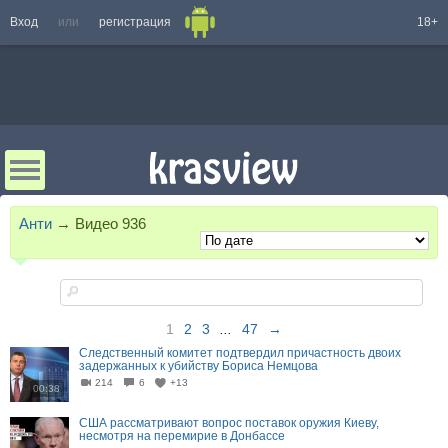
Вход
или
регистрация
18+
Анти
→
Видео
936
1
2
3
...
47
→
Следственный комитет подтвердил причастность двоих
задержанных к убийству Бориса Немцова
214
6
+13
00:38
США рассматривают вопрос поставок оружия Киеву,
несмотря на перемирие в Донбассе