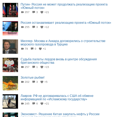
Путин- Россия не может продолжать реализацию проекта
«Южный поток»
357
3
+21
04:17
Россия останавливает реализацию проекта «Южный поток»
255
3
+12
02:15
Миллер- Москва и Анкара договорились о строительстве
морского газопровода в Турцию
79
0
+1
01:58
Судьба палаты лордов вновь в центре обсуждения
британского общества
257
1
+15
02:04
Золотые рыбки!
202
3
+5
00:39
Лавров- РФ не договаривалась с США об обмене
информацией по «Исламскому государству»
245
6
+21
02:37
Экономист- Решение Китая закупать нефть у России