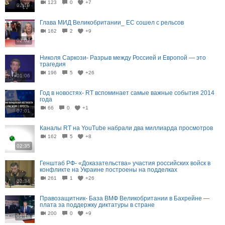
123
0
+7
02:19
Глава МИД Великобритании_ ЕС сошел с рельсов
162
2
+9
02:02
Николя Саркози- Разрыв между Россией и Европой — это
трагедия
196
5
+26
01:06
Год в новостях- RT вспоминает самые важные события 2014
года
66
0
+1
07:01
Каналы RT на YouTube набрали два миллиарда просмотров
162
5
+8
02:35
Генштаб РФ- «Доказательства» участия российских войск в
конфликте на Украине построены на подделках
261
1
+26
02:34
Правозащитник- База ВМФ Великобритании в Бахрейне —
плата за поддержку диктатуры в стране
200
0
+9
01:18