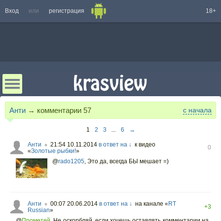
Вход
или
регистрация
18+
Анти
→ комментарии
57
с начала
1
2
3
...
6
→
Анти
21:54 10.11.2014
в ответ на ↓
к видео
○
0
«
Золотые рыбки!
»
@
rado1205
,
Это да, всегда БЫ мешает =)
Анти
00:07 20.06.2014
в ответ на ↓
на канале «
RT
○
+3
Russian
»
@
Прометей
,
Не оскорбляй, если хочешь оставлять комментарии на