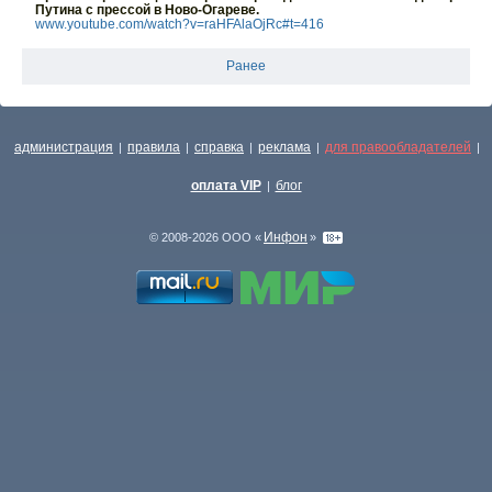
Путина с прессой в Ново-Огареве.
www.youtube.com/watch?v=raHFAlaOjRc#t=416
Ранее
администрация
правила
справка
реклама
для правообладателей
|
|
|
|
|
оплата VIP
блог
|
Инфон
© 2008-2026 ООО «
»