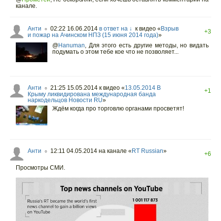
канале.
Анти
02:22 16.06.2014
в ответ на ↓
к видео «
Взрыв
○
+3
и пожар на Ачинском НПЗ (15 июня 2014 года)
»
@
Hanuman
,
Для этого есть другие методы, но видать
подумать о этом тебе кое что не позволяет...
Анти
21:25 15.05.2014
к видео «
13.05.2014 В
○
+1
Крыму ликвидирована международная банда
наркодельцов Новости RU
»
Ждём когда про торговлю органами просветят!
Анти
12:11 04.05.2014
на канале «
RT Russian
»
○
+6
Просмотры СМИ.