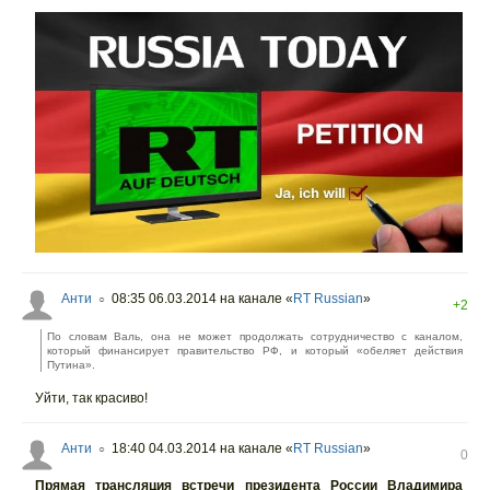
Анти
08:35 06.03.2014
на канале «
RT Russian
»
○
+2
По словам Валь, она не может продолжать сотрудничество с каналом,
который финансирует правительство РФ, и который «обеляет действия
Путина».
Уйти, так красиво!
Анти
18:40 04.03.2014
на канале «
RT Russian
»
○
0
Прямая трансляция встречи президента России Владимира