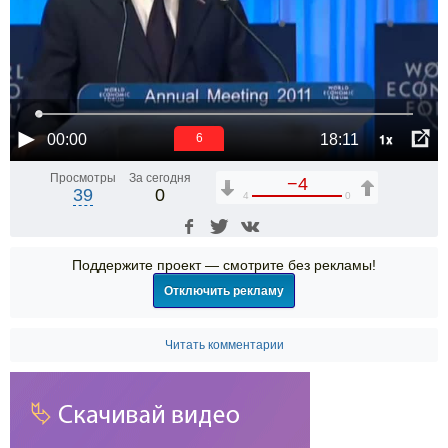
1x
00:00
18:11
6
Просмотры
За сегодня
−4
39
0
4
0
Поддержите проект — смотрите без рекламы!
Отключить рекламу
Читать комментарии