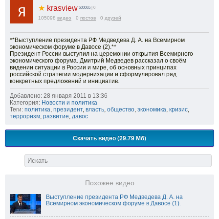
★
krasview
500065
| 0
105098
видео
0
постов
0
друзей
**Выступление президента РФ Медведева Д. А. на Всемирном
экономическом форуме в Давосе (2).**
Президент России выступил на церемонии открытия Всемирного
экономического форума. Дмитрий Медведев рассказал о своём
видении ситуации в России и мире, об основных принципах
российской стратегии модернизации и сформулировал ряд
конкретных предложений и инициатив.
Добавлено: 28 января 2011 в 13:36
Категория:
Новости и политика
Теги:
политика
,
президент
,
власть
,
общество
,
экономика
,
кризис
,
терроризм
,
развитие
,
давос
Скачать видео (29.79 Мб)
Похожее видео
Выступление президента РФ Медведева Д. А. на
Всемирном экономическом форуме в Давосе (1).