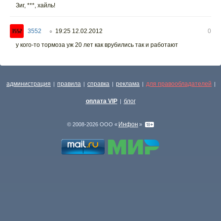
Зиг, ***, хайль!
3552
19:25 12.02.2012
0
○
у кого-то тормоза уж 20 лет как врубились так и работают
администрация
правила
справка
реклама
для правообладателей
|
|
|
|
|
оплата VIP
блог
|
Инфон
© 2008-2026 ООО «
»