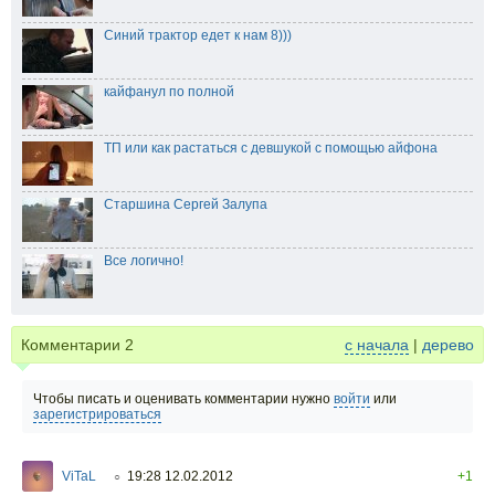
Синий трактор едет к нам 8)))
кайфанул по полной
ТП или как растаться с девшукой с помощью айфона
Старшина Сергей Залупа
Все логично!
Комментарии
2
с начала
|
дерево
Чтобы писать и оценивать комментарии нужно
войти
или
зарегистрироваться
ViTaL
19:28 12.02.2012
+1
○