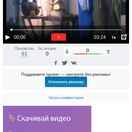
1x
00:00
03:24
6
Просмотры
За сегодня
0
61
0
0
0
Поддержите проект — смотрите без рекламы!
Отключить рекламу
Читать комментарии