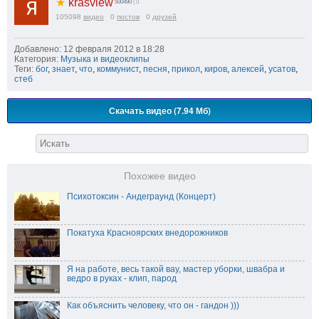
★
krasview
500490
| 0
105098
видео
0
постов
0
друзей
Добавлено: 12 февраля 2012 в 18:28
Категория:
Музыка и видеоклипы
Теги:
бог
,
знает
,
что
,
коммунист
,
песня
,
прикол
,
киров
,
алексей
,
усатов
,
стеб
Скачать видео (7.94 Мб)
Похожее видео
Психотоксин - Андеграунд (Концерт)
Покатуха Красноярских внедорожников
Я на работе, весь такой вау, мастер уборки, швабра и
ведро в руках - клип, парод
Как объяснить человеку, что он - гандон )))