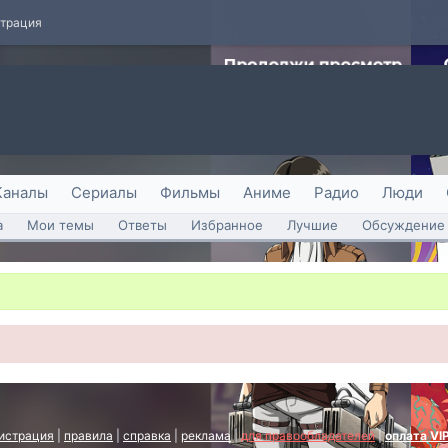
страция
Каналы
Сериалы
Фильмы
Аниме
Радио
Люди
а
Мои темы
Ответы
Избранное
Лучшие
Обсуждение 
истрация
|
правила
|
справка
|
реклама
|
для правообладателей
|
оплата VI