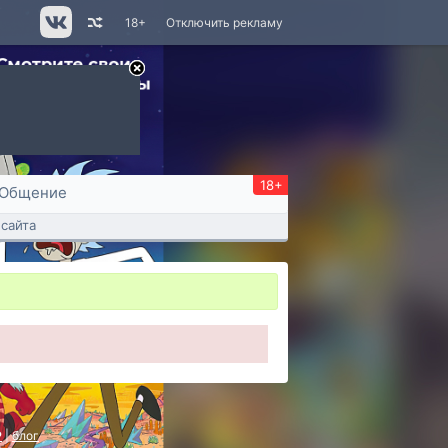
18+
Отключить рекламу
18+
Общение
сайта
P
|
блог