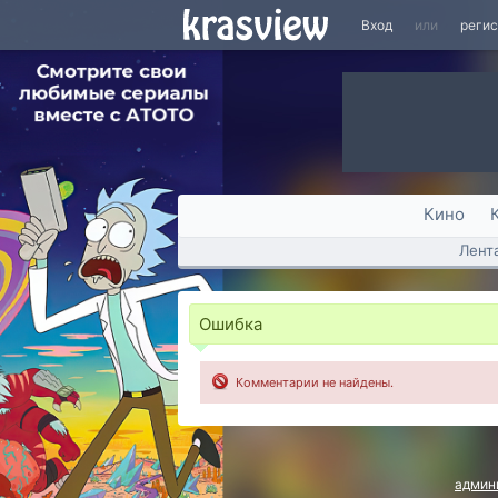
Вход
или
реги
Кино
Лент
Ошибка
Комментарии не найдены.
админ