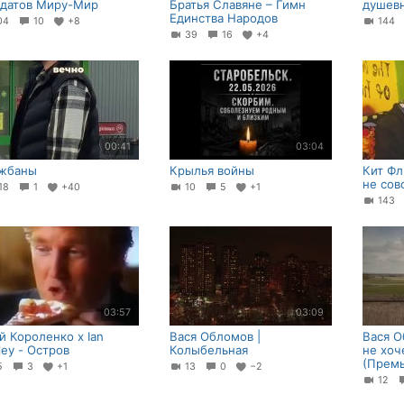
датов Миру-Мир
Братья Славяне – Гимн
душевн
Единства Народов
04
10
+8
144
39
16
+4
00:41
03:04
жбаны
Крылья войны
Кит Фл
не сов
18
1
+40
10
5
+1
143
03:57
03:09
й Короленко х Ian
Вася Обломов |
Вася О
ley - Остров
Колыбельная
не хоч
(Премь
15
3
+1
13
0
−2
12