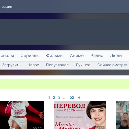
страция
Каналы
Сериалы
Фильмы
Аниме
Радио
Люди
Загрузить
Новое
Популярное
Лучшее
Сейчас смотрят
1
2
3
...
52
→
00:22
04:10