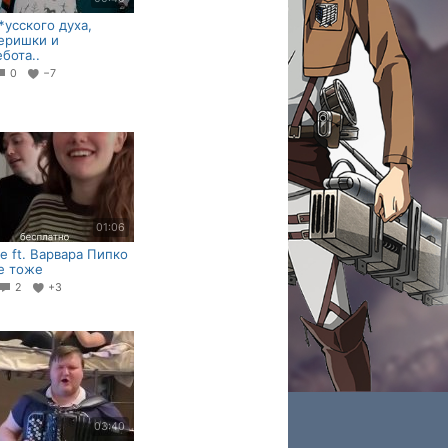
*усского духа,
еришки и
бота..
0
−7
01:06
ne ft. Варвара Пипко
е тоже
2
+3
03:40