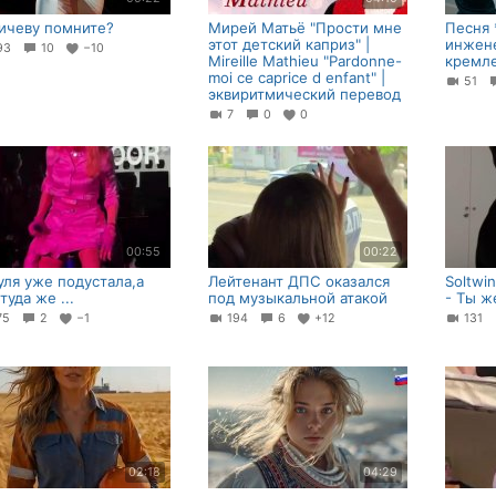
ичеву помните?
Мирей Матьё "Прости мне
Песня 
этот детский каприз" |
инжен
93
10
−10
Mireille Mathieu "Pardonne-
кремле
moi ce caprice d enfant" |
51
эквиритмический перевод
7
0
0
00:55
00:22
уля уже подустала,а
Лейтенант ДПС оказался
Soltwi
туда же ...
под музыкальной атакой
- Ты ж
75
2
−1
194
6
+12
131
02:18
04:29