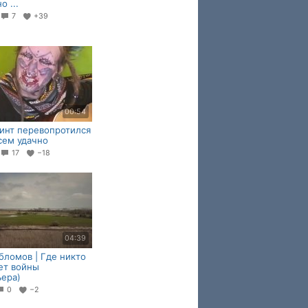
о ...
7
+39
00:54
инт перевопротился
сем удачно
17
−18
04:39
бломов | Где никто
ет войны
ера)
0
−2