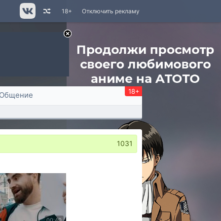
18+
Отключить рекламу
18+
Общение
1031
00:40