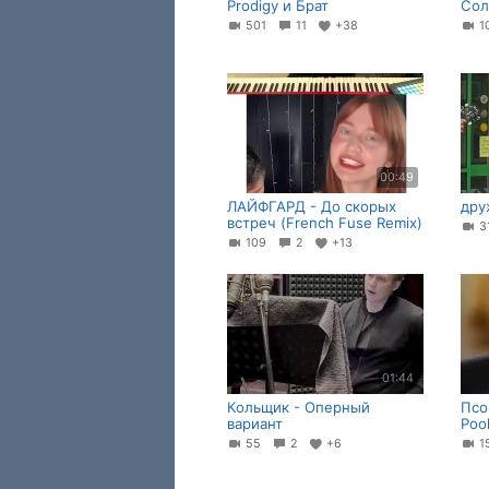
Prodigy и Брат
Сол
501
11
+38
1
00:49
ЛАЙФГАРД - До скорых
дру
встреч (French Fuse Remix)
3
109
2
+13
01:44
Кольщик - Оперный
Псо
вариант
Poo
55
2
+6