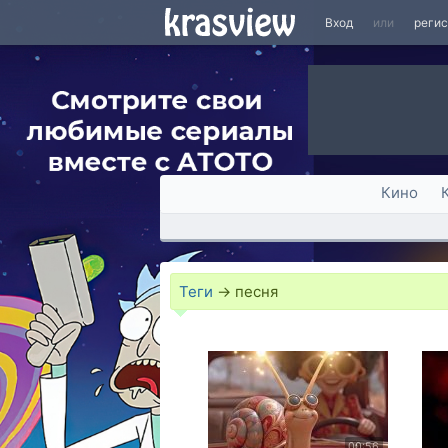
Вход
или
реги
Кино
Теги
→
песня
00:56