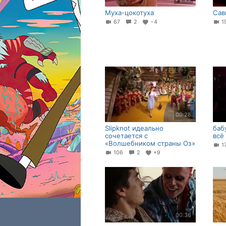
Муха-цокотуха
Сав
67
2
−4
1
00:28
Slipknot идеально
баб
сочетается с
всё 
«Волшебником страны Оз»
1
106
2
+9
00:36