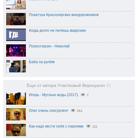
Покатуха Красноярских внедорожников
Когда долго не пилишь видосики
Психотоксин - Николай
Баба за рулём
Еще от автора Участковый Верещагин
31
Игорь - Мутные воды (2017)
7
Олег очень сексуален!
261
Как надо вести себя с парнями
111