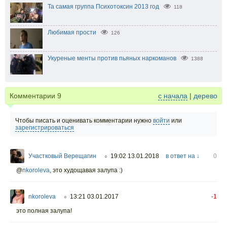
Та самая группа Психотоксин 2013 год
118
Любимая прости
126
Укуреные менты против пьяных наркоманов
1388
Комментарии
9
с начала
|
дерево
Чтобы писать и оценивать комментарии нужно
войти
или
зарегистрироваться
Участковый Верещагин
19:02 13.01.2018
в ответ на ↓
0
○
@
nkoroleva
,
это худощавая залупа :)
nkoroleva
13:21 03.01.2017
-1
○
это полная залупа!