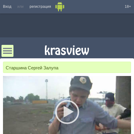
Вход
или
регистрация
18+
Старшина Сергей Залупа