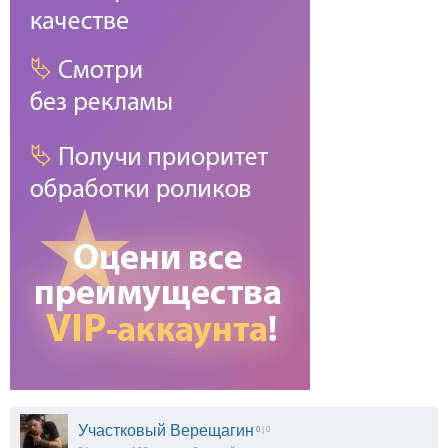
Участковый Верещагин
0
| 0