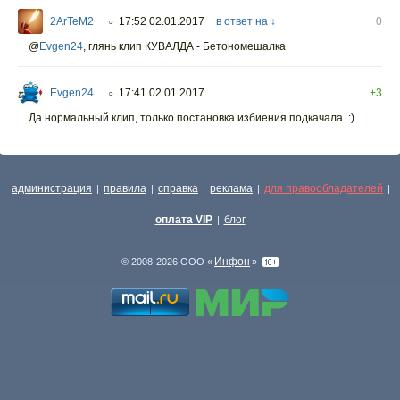
2ArTeM2
17:52 02.01.2017
в ответ на ↓
0
○
@
Evgen24
,
глянь клип КУВАЛДА - Бетономешалка
Evgen24
17:41 02.01.2017
+3
○
Да нормальный клип, только постановка избиения подкачала. :)
администрация
правила
справка
реклама
для правообладателей
|
|
|
|
|
оплата VIP
блог
|
Инфон
© 2008-2026 ООО «
»