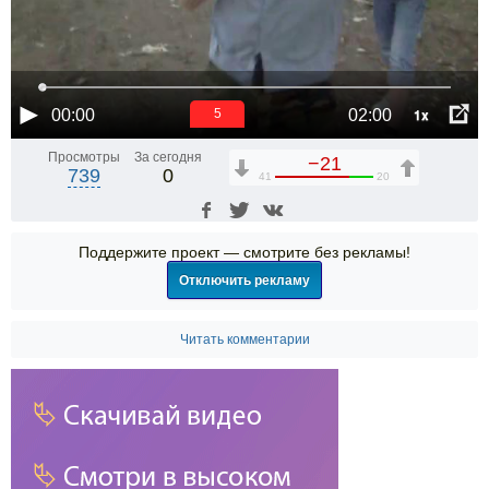
1x
00:00
02:00
5
Просмотры
За сегодня
−21
739
0
41
20
Поддержите проект — смотрите без рекламы!
Отключить рекламу
Читать комментарии