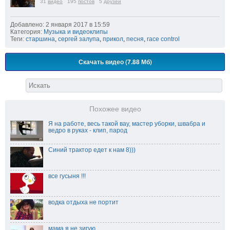
31
видео
195
постов
5
друзей
Добавлено: 2 января 2017 в 15:59
Категория:
Музыка и видеоклипы
Теги:
старшина
,
сергей залупа
,
прикол
,
песня
,
race control
Скачать видео (7.88 Мб)
Похожее видео
Я на работе, весь такой вау, мастер уборки, швабра и
ведро в руках - клип, парод
Синий трактор едет к нам 8)))
все гусыня !!!
водка отдыха не портит
мама я не зигую