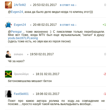
2ArTeM2
20:53 02.01.2017
в ответ на ↓
0
○
@
Evgen24
,
ахаа да было дело видал когда то клипец этот)))
Evgen24
20:48 02.01.2017
в ответ на ↓
+1
○
@
Peregar_
,
тоже жизненно :) С пикселями только переборщили.
Мне вот тоже, когда МTV был еще музыкальным, "запал" в душу:
youtu.be/zlt7LPLwong
(здесь тоже есть, но звук как из героя песни)
zalupa
19:50 02.01.2017
0
○
Чё за нахх?
Тролейбус
18:31 02.01.2017
-2
○
бетономешалка мешает бетон
FastSkill01
18:06 02.01.2017
-1
○
Поют про камэо автора ролика по ходу...на совпадение не
похоже.....просто нахуй такой каличь выкладывать вообще..