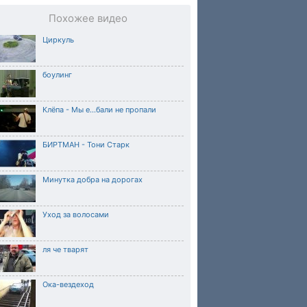
Похожее видео
Циркуль
боулинг
Клёпа - Мы е...бали не пропали
БИРТМАН - Тони Старк
Минутка добра на дорогах
Уход за волосами
ля че тварят
Ока-вездеход