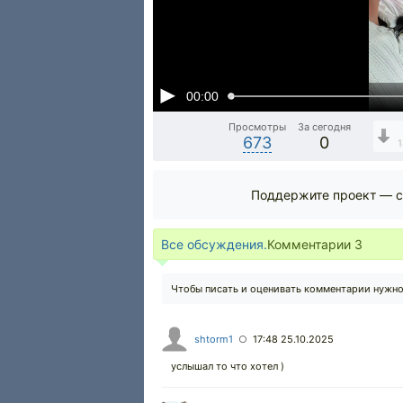
00:00
Просмотры
За сегодня
673
0
1
Поддержите проект — с
Все обсуждения.
Комментарии
3
Чтобы писать и оценивать комментарии нужн
shtorm1
17:48 25.10.2025
○
услышал то что хотел )