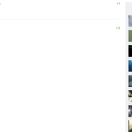
5
+1
+3