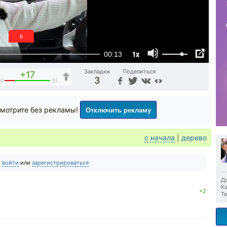
6
1x
00:13
Закладки
Поделиться
+17
3
4
31
Отключить рекламу
мотрите без рекламы!
с начала
|
дерево
о
войти
или
зарегистрироваться
До
Ка
+2
Те