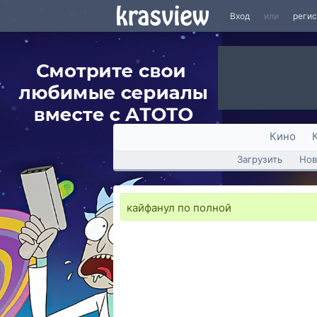
Вход
или
реги
Кино
Загрузить
Нов
кайфанул по полной