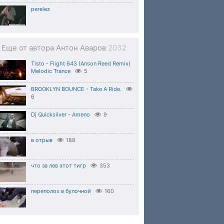
perelez
Еще от автора Антон Аваров
2032
Tisto - Flight 643 (Anson Reed Remix)
Melodic Trance
5
BROOKLYN BOUNCE - Take A Ride.
6
Dj Quicksilver - Ameno
9
в отрыв
188
что за лев этот тигр
353
переполох в булочной
160