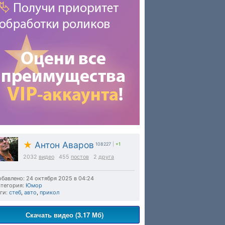
★
Антон Аваров
108227
|
+1
2032
видео
455
постов
2
друга
бавлено: 24 октября 2025 в 04:24
тегория:
Юмор
ги:
стеб
,
авто
,
прикол
Скачать видео (3.17 Мб)