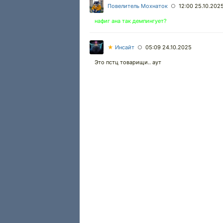
Повелитель Мохнаток
12:00 25.10.202
○
нафиг ана так демпингует?
★
Инсайт
05:09 24.10.2025
○
Это пстц товарищи.. аут