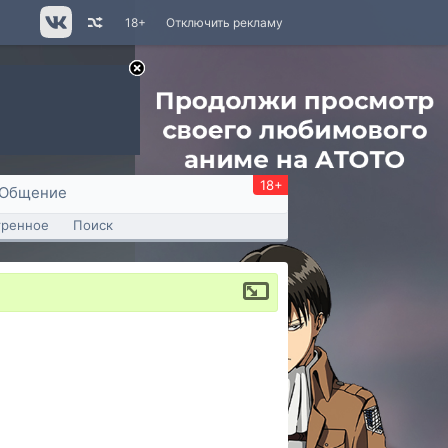
18+
Отключить рекламу
18+
Общение
тренное
Поиск