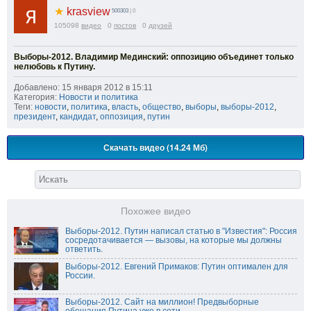
★
krasview
500303
| 0
105098
видео
0
постов
0
друзей
Выборы-2012. Владимир Мединский: оппозицию объединет только
нелюбовь к Путину.
Добавлено: 15 января 2012 в 15:11
Категория:
Новости и политика
Теги:
новости
,
политика
,
власть
,
общество
,
выборы
,
выборы-2012
,
президент
,
кандидат
,
оппозиция
,
путин
Скачать видео (14.24 Мб)
Похожее видео
Выборы-2012. Путин написал статью в "Известия": Россия
сосредотачивается — вызовы, на которые мы должны
ответить.
Выборы-2012. Евгений Примаков: Путин оптимален для
России.
Выборы-2012. Сайт на миллион! Предвыборные
обещания Путина уже в сети.