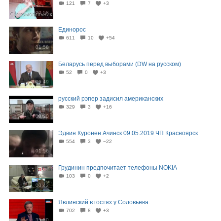
121
7
+3
00:58
Единорос
611
10
+54
01:58
Беларусь перед выборами (DW на русском)
52
0
+3
06:49
русский рэпер задисил американских
329
3
+16
00:30
Эдвин Куронен Ачинск 09.05.2019 ЧП Красноярск
554
3
−22
01:56
Грудинин предпочитает телефоны NOKIA
103
0
+2
00:42
Явлинский в гостях у Соловьева.
702
8
+3
35:50