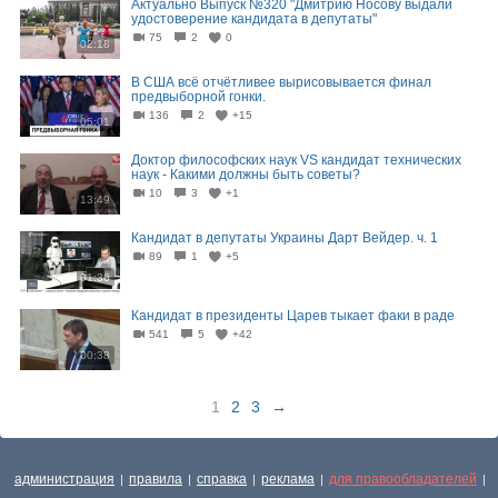
Актуально Выпуск №320 "Дмитрию Носову выдали
удостоверение кандидата в депутаты"
75
2
0
02:18
В США всё отчётливее вырисовывается финал
предвыборной гонки.
136
2
+15
05:01
Доктор философских наук VS кандидат технических
наук - Какими должны быть советы?
10
3
+1
13:49
Кандидат в депутаты Украины Дарт Вейдер. ч. 1
89
1
+5
01:36
Кандидат в президенты Царев тыкает факи в раде
541
5
+42
00:38
1
2
3
→
администрация
правила
справка
реклама
для правообладателей
|
|
|
|
|