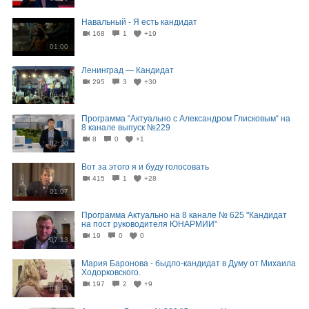
Навальный - Я есть кандидат
168
1
+19
01:00
Ленинград — Кандидат
295
3
+30
06:44
Программа “Актуально с Александром Глисковым“ на
8 канале выпуск №229
8
0
+1
02:10
Вот за этого я и буду голосовать
415
1
+28
01:07
Программа Актуально на 8 канале № 625 "Кандидат
на пост руководителя ЮНАРМИИ"
19
0
0
07:13
Мария Баронова - быдло-кандидат в Думу от Михаила
Ходорковского.
197
2
+9
03:43