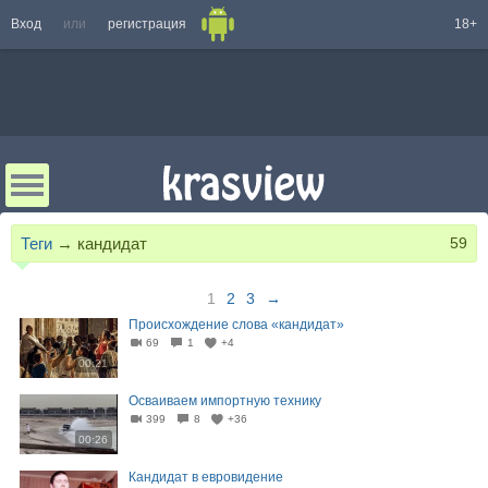
Вход
или
регистрация
18+
Теги
→
кандидат
59
1
2
3
→
Происхождение слова «кандидат»
69
1
+4
00:21
Осваиваем импортную технику
399
8
+36
00:26
Кандидат в евровидение