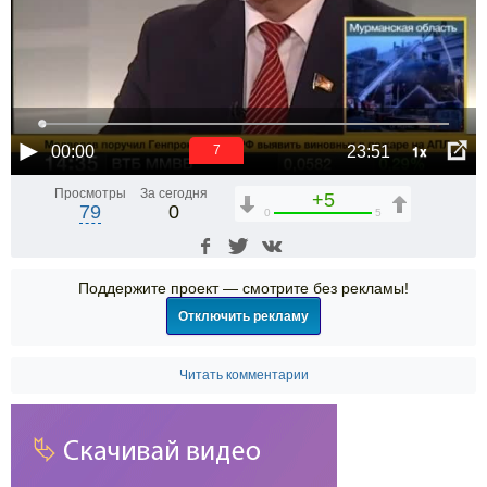
1x
00:00
23:51
6
Просмотры
За сегодня
+5
79
0
0
5
Поддержите проект — смотрите без рекламы!
Отключить рекламу
Читать комментарии