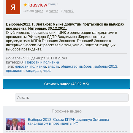
★
krasview
500658
| 0
105098
видео
0
постов
0
друзей
Выборы-2012. Г. Зюганов: мы не допустим подтасовок на выборах
президента. Интервью. 30.12.2011.
Опубликованы постановления ЦИК о регистрации кандидатами в
президенты РФ лидера ЛДПР Владимира Жириновского и
председателя КПРФ Геннадия Зюганова. Геннадий Зюганов в
интервью "России 24" рассказал о том, чего он ждет от грядущих
выборов президента
Добавлено: 30 декабря 2011 в 21:43
Категория:
Новости и политика
Теги:
новости
,
политика
,
власть
,
общество
,
выборы
,
выборы-2012
,
президент
,
кандидат
,
кпрф
Скачать видео (43.92 Мб)
Похожее видео
Выборы-2012. Съезд КПРФ выдвинул Зюганова
кандидатом в президенты РФ.