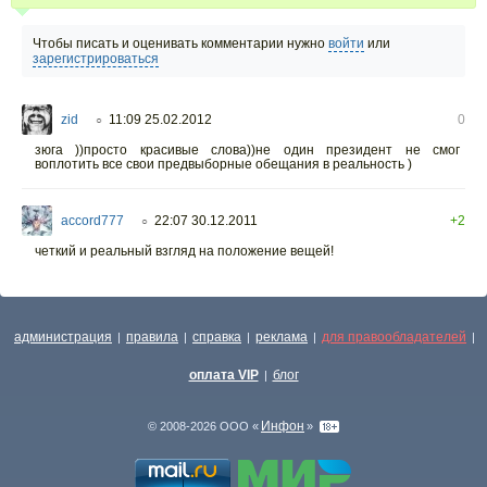
Чтобы писать и оценивать комментарии нужно
войти
или
зарегистрироваться
zid
11:09 25.02.2012
0
○
зюга ))просто красивые слова))не один президент не смог
воплотить все свои предвыборные обещания в реальность )
accord777
22:07 30.12.2011
+2
○
четкий и реальный взгляд на положение вещей!
администрация
правила
справка
реклама
для правообладателей
|
|
|
|
|
оплата VIP
блог
|
Инфон
© 2008-2026 ООО «
»