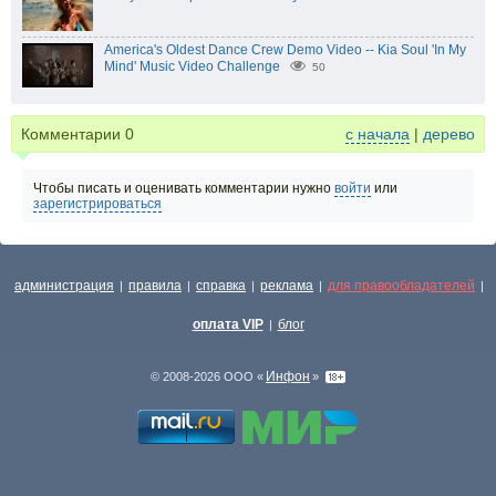
America's Oldest Dance Crew Demo Video -- Kia Soul 'In My
Mind' Music Video Challenge
50
Комментарии
0
с начала
|
дерево
Чтобы писать и оценивать комментарии нужно
войти
или
зарегистрироваться
администрация
правила
справка
реклама
для правообладателей
|
|
|
|
|
оплата VIP
блог
|
Инфон
© 2008-2026 ООО «
»