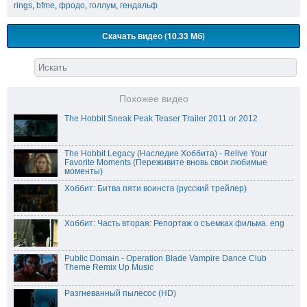
rings
,
bfme
,
фродо
,
голлум
,
гендальф
Скачать видео (10.33 Мб)
Похожее видео
The Hobbit Sneak Peak Teaser Trailer 2011 or 2012
The Hobbit Legacy (Наследие Хоббита) - Relive Your
Favorite Moments (Переживите вновь свои любимые
моменты)
Хоббит: Битва пяти воинств (русский трейлер)
Хоббит: Часть вторая: Репортаж о съемках фильма. eng
Public Domain - Operation Blade Vampire Dance Club
Theme Remix Up Music
Разгневанный пылесос (HD)