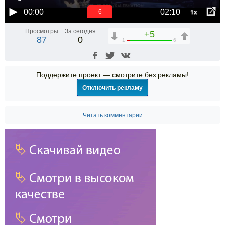
1x
00:00
02:10
5
Просмотры
За сегодня
+5
87
0
1
6
Поддержите проект — смотрите без рекламы!
Отключить рекламу
Читать комментарии