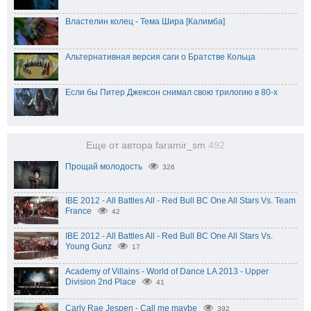
Властелин колец - Тема Шира [Калимба]
Альтернативная версия саги о Братстве Кольца
Если бы Питер Джексон снимал свою трилогию в 80-х
Еще от автора faramir_sm
492
Прощай молодость
326
IBE 2012 - All Battles All - Red Bull BC One All Stars Vs. Team
France
42
IBE 2012 - All Battles All - Red Bull BC One All Stars Vs.
Young Gunz
17
Academy of Villains - World of Dance LA 2013 - Upper
Division 2nd Place
41
Carly Rae Jespen - Call me maybe
392