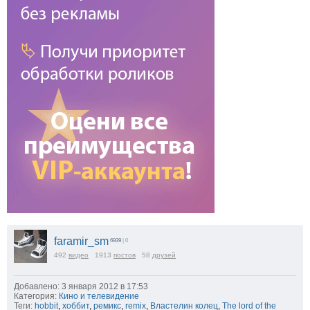
faramir_sm
6939
| 0
492
видео
1913
постов
58
друзей
Добавлено: 3 января 2012 в 17:53
Категория:
Кино и телевидение
Теги:
hobbit
,
хоббит
,
ремикс
,
remix
,
Властелин колец
,
The lord of the