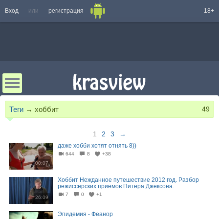
Вход
или
регистрация
18+
Теги
→
хоббит
49
1
2
3
→
даже хобби хотят отнять 8))
644
8
+38
00:07
Хоббит Нежданное путешествие 2012 год. Разбор
режиссерских приемов Питера Джексона.
7
0
+1
26:09
Эпидемия - Феанор