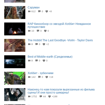
Саруман
612
0
+8
00:08
RAP Кинообзор со звездой-Хоббит Нежданное
путешествие
10
0
0
03:06
The Hobbit The Last Goodbye -Violin - Taylor Davis
8
0
+2
04:46
Best of Middle-earth (Средиземье)
8
0
0
07:35
Хоббит - зубенчики
142
0
+18
02:10
Наконец-то нам показали вырезанные из фильма
сцены! И они просто шикарны!
1752
44
+188
23:36