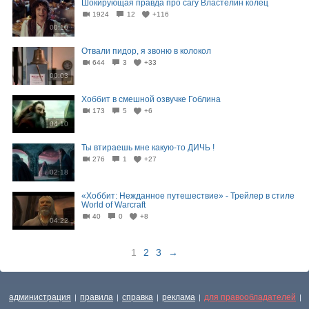
Шокирующая правда про сагу Властелин колец
1924
12
+116
00:10
Отвали пидор, я звоню в колокол
644
3
+33
00:03
Хоббит в смешной озвучке Гоблина
173
5
+6
04:10
Ты втираешь мне какую-то ДИЧЬ !
276
1
+27
02:18
«Хоббит: Нежданное путешествие» - Трейлер в стиле
World of Warcraft
40
0
+8
04:22
1
2
3
→
администрация
правила
справка
реклама
для правообладателей
|
|
|
|
|