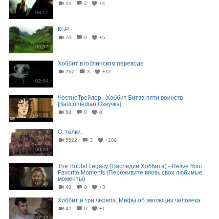
44
2
+4
08:17
КБР
70
0
+5
00:57
Хоббит в гоблинском переводе
257
3
+12
02:44
ЧестноТрейлер - Хоббит Битва пяти воинств
[Badcomedian Озвучка]
58
0
0
04:30
О, тёлки.
5522
3
+109
00:10
The Hobbit Legacy (Наследие Хоббита) - Relive Your
Favorite Moments (Переживите вновь свои любимые
моменты)
02:46
40
0
+3
Хоббит и три черепа. Мифы об эволюции человека
42
0
+1
07:52