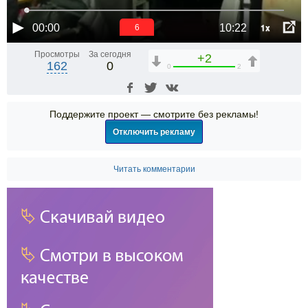
1x
00:00
10:22
6
Просмотры
За сегодня
+2
162
0
0
2
Поддержите проект — смотрите без рекламы!
Отключить рекламу
Читать комментарии