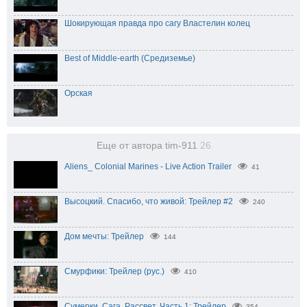
Шокирующая правда про сагу Властелин колец
Best of Middle-earth (Средиземье)
Орская
Еще от автора tim-911
26
Aliens_ Colonial Marines - Live Action Trailer
41
Высоцкий. Спасибо, что живой: Трейлер #2
240
Дом мечты: Трейлер
144
Смурфики: Трейлер (рус.)
410
Сумерки. Сага. Рассвет. Часть 1: Трейлер
354