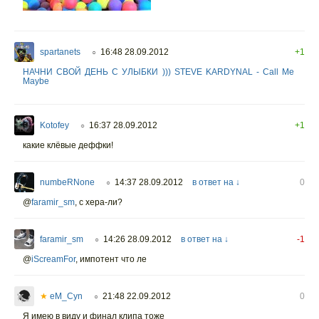
spartanets
16:48 28.09.2012
+1
○
НАЧНИ СВОЙ ДЕНЬ С УЛЫБКИ ))) STEVE KARDYNAL - Call Me
Maybe
Kotofey
16:37 28.09.2012
+1
○
какие клёвые деффки!
numbeRNone
14:37 28.09.2012
в ответ на ↓
0
○
@
faramir_sm
,
c хера-ли?
faramir_sm
14:26 28.09.2012
в ответ на ↓
-1
○
@
iScreamFor
,
импотент что ле
★
eM_Cyn
21:48 22.09.2012
0
○
Я имею в виду и финал клипа тоже