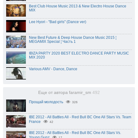
Best Club House Music 2013 & New Electro House Dance
MIX
Lee Hyori - "Bad girls" (Dance ver)
New Best Future & Deep House Dance Music 2015 ¦
MEGAMIX Special ¦ Часть 1
IBIZA PARTY 2020 BEST ELECTRO DANCE PARTY MUSIC
MIX 2020
Various AMV - Dance, Dance
Еще от автора faramir_sm
492
Прощай молодость
326
IBE 2012 - All Battles All - Red Bull BC One All Stars Vs. Team
France
42
IBE 2012 - All Battles All - Red Bull BC One All Stars Vs.
Young Gunz
17