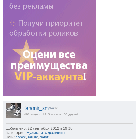
faramir_sm
6939
| 0
492
видео
1913
постов
58
друзей
Добавлено: 22 сентября 2012 в 19:28
Категория:
Музыка и видеоклипы
Теги:
dance
,
music
,
поют