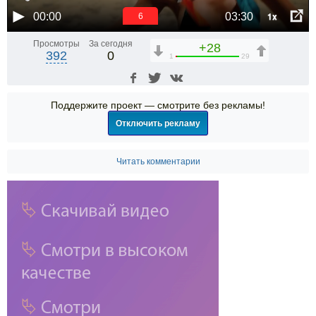
1x
00:00
03:30
6
Просмотры
За сегодня
+28
392
0
1
29
Поддержите проект — смотрите без рекламы!
Отключить рекламу
Читать комментарии