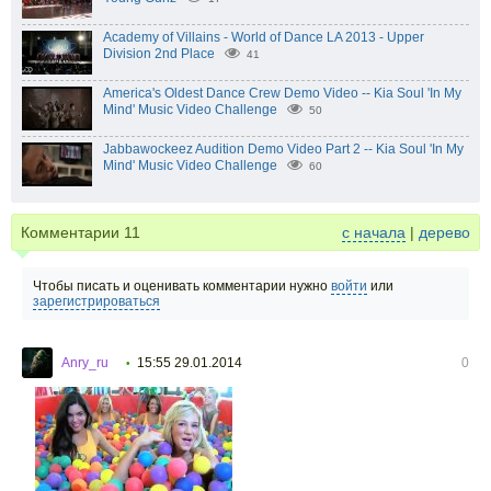
Academy of Villains - World of Dance LA 2013 - Upper
Division 2nd Place
41
America's Oldest Dance Crew Demo Video -- Kia Soul 'In My
Mind' Music Video Challenge
50
Jabbawockeez Audition Demo Video Part 2 -- Kia Soul 'In My
Mind' Music Video Challenge
60
Комментарии
11
с начала
|
дерево
Чтобы писать и оценивать комментарии нужно
войти
или
зарегистрироваться
Anry_ru
15:55 29.01.2014
0
•