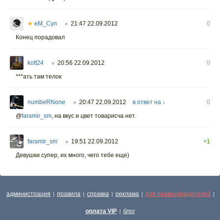
★
eM_Cyn
21:47 22.09.2012
0
○
Конец порадовал
kott24
20:56 22.09.2012
0
○
***ать там телок
numbeRNone
20:47 22.09.2012
в ответ на ↓
0
○
@
faramir_sm
,
на вкус и цвет товарисча нет.
faramir_sm
19:51 22.09.2012
+1
○
Девушки супер, их много, чего тебе еще)
администрация
правила
справка
реклама
для правообладателей
|
|
|
|
|
оплата VIP
блог
|