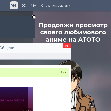
18+
Отключить рекламу
18+
Общение
197
02:53