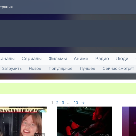
страция
Каналы
Сериалы
Фильмы
Аниме
Радио
Люди
Загрузить
Новое
Популярное
Лучшее
Сейчас смотрят
1
2
3
...
10
→
00:49
02:45