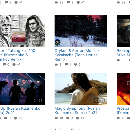
36
5
−1
23
3
+1
29
06:54
06:04
rn Talking - In 100
Otyken & Furton Music -
Виктор
rs (Kuzmenko &
Kykakacha (Tech House
Stive 
nnikov Remix)
Remix)
50
9
0
+1
9
1
0
04:21
03:38
 Up (Ruslan Kuzmenko
Magic Symphony (Ruslan
Prospa
ix) 2o21
Kuzmenko Remix) 2o21
(Dimen
13
0
+1
10
0
+1
4