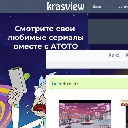
Вход
или
реги
Кино
Теги
→
remix
21:10