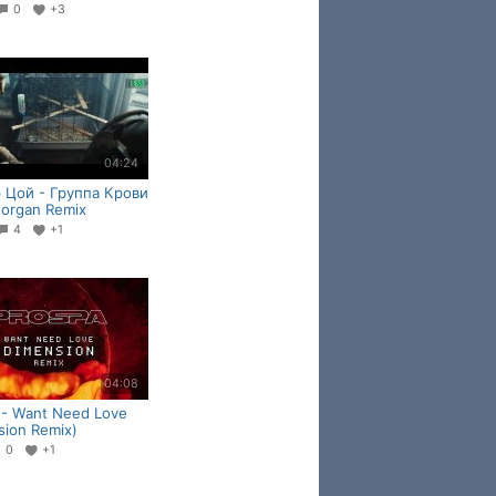
0
+3
04:24
 Цой - Группа Крови
Morgan Remix
4
+1
04:08
 - Want Need Love
sion Remix)
0
+1