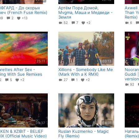
ФГАРД - До скорых
Артём Пора Домой,
Axwell 
реч (French Fuse Remix)
Mvgma, Маша и Медведи -
Than Y
Земля
Remix)
09
2
+13
52
7
+2
6
25:11
03:13
rettes After Sex -
Xillions - Somebody Like Me
Nooran
fing With Sue Remixes
(Mark With a K RMX)
Guddi |
version
32
5
+2
27
1
+2
92
03:37
04:31
KEN & XZIBIT - BELIEF
Ruslan Kuzmenko - Magic
Наталь
X (Official Music Video)
Fly (Remix)
(Remix