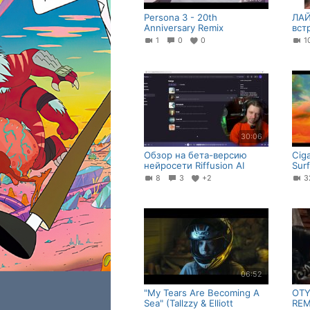
Persona 3 - 20th
ЛАЙ
Anniversary Remix
вст
1
0
0
1
30:06
Обзор на бета-версию
Ciga
нейросети Riffusion AI
Sur
8
3
+2
06:52
"My Tears Are Becoming A
OTY
Sea" (Tallzzy & Elliott
REMI