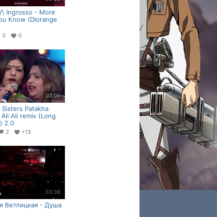
/\ Ingrosso - More
ou Know (Diorange
0
0
03:06
 Sisters Patakha
 Ali Ali remix (Long
) 2.0
2
+13
03:39
я Ветлицкая - Душа
)