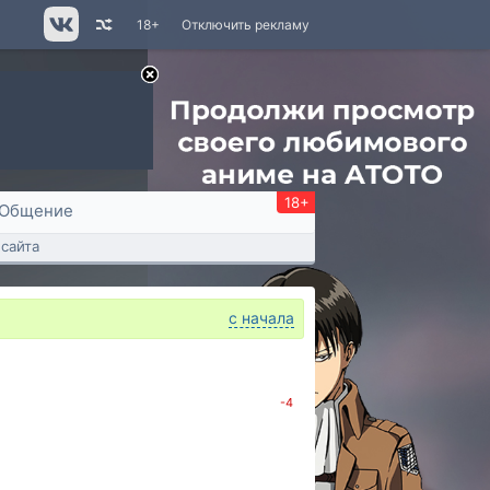
18+
Отключить рекламу
18+
Общение
сайта
с начала
-4