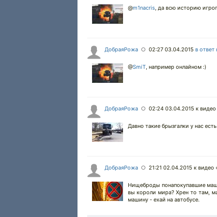
@
m1nacris
,
да всю историю игроп
ДобраяРожа
02:27 03.04.2015
в ответ
○
@
SmiT
,
например онлайном :)
ДобраяРожа
02:24 03.04.2015
к видео
○
Давно такие брызгалки у нас есть
ДобраяРожа
21:21 02.04.2015
к видео 
○
Нищеброды понапокупавшие машин
вы короли мира? Хрен то там, м
машину - ехай на автобусе.