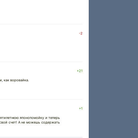
-2
+21
и, как воровайка.
+1
сятилетнюю японопомойку и теперь
 свой счет! А не можешь содержать