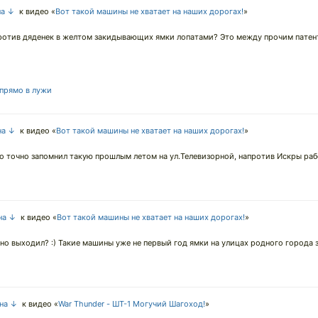
на ↓
к видео «
Вот такой машины не хватает на наших дорогах!
»
против дяденек в желтом закидывающих ямки лопатами? Это между прочим патен
 прямо в лужи
на ↓
к видео «
Вот такой машины не хватает на наших дорогах!
»
но точно запомнил такую прошлым летом на ул.Телевизорной, напротив Искры раб
на ↓
к видео «
Вот такой машины не хватает на наших дорогах!
»
но выходил? :) Такие машины уже не первый год ямки на улицах родного города 
 на ↓
к видео «
War Thunder - ШТ-1 Могучий Шагоход!
»