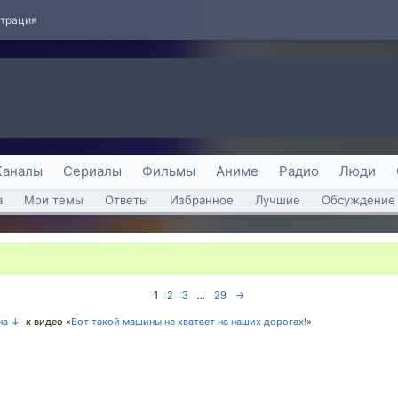
страция
Каналы
Сериалы
Фильмы
Аниме
Радио
Люди
а
Мои темы
Ответы
Избранное
Лучшие
Обсуждение 
1
2
3
...
29
→
на ↓
к видео «
Вот такой машины не хватает на наших дорогах!
»