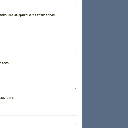
0
тованная американская технология!
0
отала.
+1
заливают.
-5