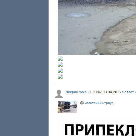
ДобраяРожа
21:47 03.04.2015
в ответ 
○
@
ГигантскийСтраус
,