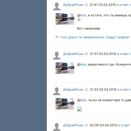
ДобраяРожа
21:41 03.04.2015
в ответ 
○
@
kain
,
и кстати, что ты имеешь 
:D
Вот, например:
Ремонт дорог по американски: кладут асфальт
ДобраяРожа
21:37 03.04.2015
в ответ 
○
@
kain
,
видел много где. Конкрет
ДобраяРожа
21:33 03.04.2015
в ответ 
○
@
kain
,
ты из-за комьютера то дав
ДобраяРожа
02:39 03.04.2015
в ответ
○