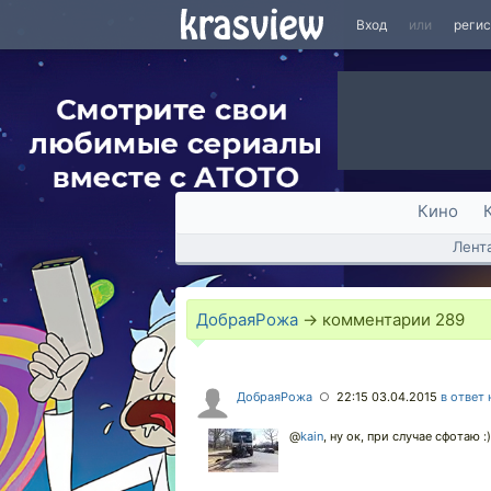
Вход
или
реги
Кино
Лент
ДобраяРожа
→ комментарии
289
ДобраяРожа
22:15 03.04.2015
в ответ 
○
@
kain
,
ну ок, при случае сфотаю :)