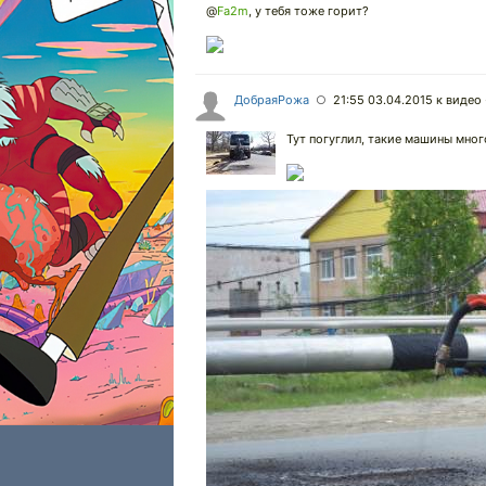
@
Fa2m
, у тебя тоже горит?
ДобраяРожа
21:55 03.04.2015
к видео 
○
Тут погуглил, такие машины много