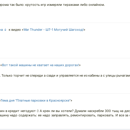
рома так было: крутость игр измеряли тиражами либо онлайном.
 на ↓
к видео «
War Thunder - ШТ-1 Могучий Шагоход!
»
 «
Вот такой машины не хватает на наших дорогах!
»
. Только торчит не спереди а сзади и управляется не из кабины а с улицы рычагам
«
Тема дня "Платные парковки в Красноярске"
»
 в кредит негодуют :) А хрен ли вы хотели? Думали наскребли 300 тыщ на де
ашину надо содержать: ее надо заправлять, ремонтировать, парковать. И все за