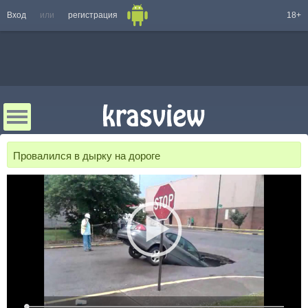
Вход
или
регистрация
18+
Провалился в дырку на дороге