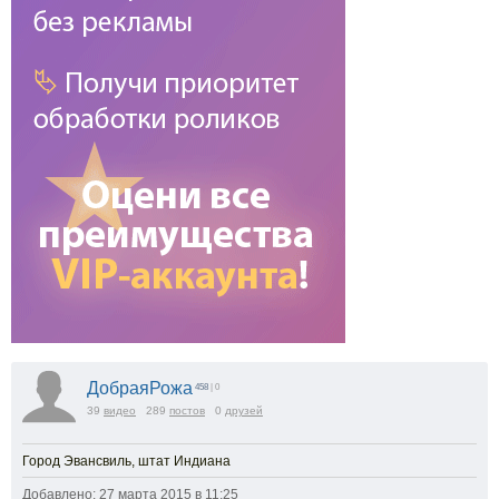
ДобраяРожа
458
| 0
39
видео
289
постов
0
друзей
Город Эвансвиль, штат Индиана
Добавлено: 27 марта 2015 в 11:25