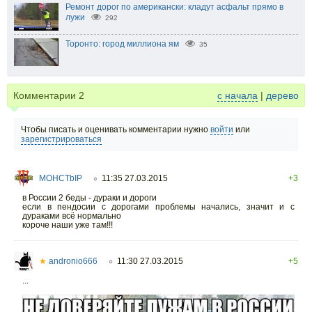
Ремонт дорог по американски: кладут асфальт прямо в
лужи
292
Торонто: город миллиона ям
35
Комментарии
2
с начала
|
дерево
Чтобы писать и оценивать комментарии нужно
войти
или
зарегистрироваться
MOHCTbIP
11:35 27.03.2015
+3
○
в России 2 беды - дураки и дороги
если в пендосии с дорогами проблемы начались, значит и с
дураками всё нормально
короче наши уже там!!!
★
andronio666
11:30 27.03.2015
+5
○
...