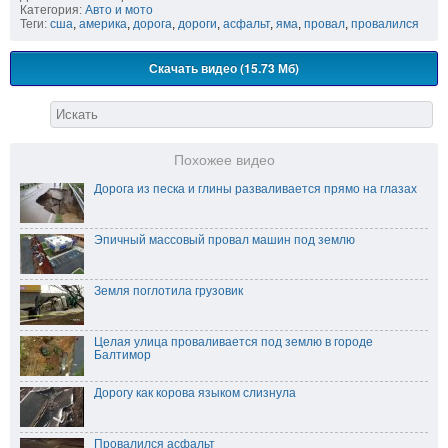
Категория:
Авто и мото
Теги:
сша
,
америка
,
дорога
,
дороги
,
асфальт
,
яма
,
провал
,
провалился
Скачать видео (15.73 Мб)
Похожее видео
Дорога из песка и глины разваливается прямо на глазах
Эпичный массовый провал машин под землю
Земля поглотила грузовик
Целая улица проваливается под землю в городе
Балтимор
Дорогу как корова языком слизнула
Провалился асфальт