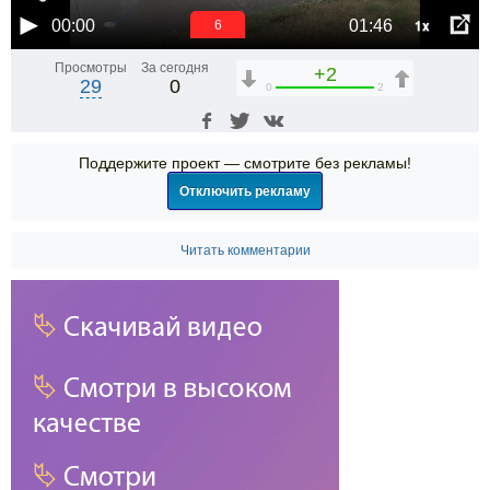
1x
00:00
01:46
6
Просмотры
За сегодня
+2
29
0
0
2
Поддержите проект — смотрите без рекламы!
Отключить рекламу
Читать комментарии