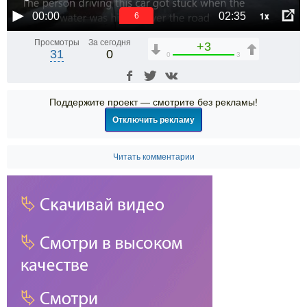
1x
00:00
02:35
6
Просмотры
За сегодня
+3
31
0
0
3
Поддержите проект — смотрите без рекламы!
Отключить рекламу
Читать комментарии