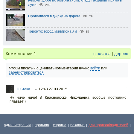
Ремонт дорог по американски: кладут асфальт прямо в
лужи
292
Провалился в дырку на дороге
29
Торонто: город миллиона ям
35
Комментарии
1
с начала
|
дерево
Чтобы писать и оценивать комментарии нужно
войти
или
зарегистрироваться
D.Greka
12:43 27.03.2015
+1
○
Ну ниче ниче! В Красноярске Николаевка вообще постоянно
плавает )
администрация
правила
справка
реклама
для правообладателей
|
|
|
|
|