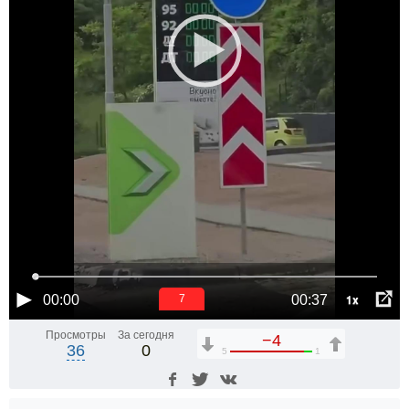
1x
00:00
00:37
6
Просмотры
За сегодня
−4
36
0
5
1