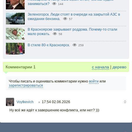
заниматься?
144
Зеленогорск. Люди стоят в очереди на закрытой АЗС в
ожидании бензина.
57
В Красноярске закрывают роддома. Почему-то стали
мало рожать.
58
В стиле 80-х Красноярск.
259
Комментарии
1
с начала
|
дерево
Чтобы писать и оценивать комментарии нужно
войти
или
зарегистрироваться
Voytkevich
17:54 02.06.2026
0
○
Ну всё же идёт к завершению конфликта, или нет? )))