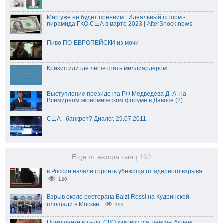
Мир уже не будет прежним | Идеальный шторм -
пирамида ГКО США в марте 2023 | AfterShock.news
Пиво ПО-ЕВРОПЕЙСКИ из мочи
Кризис или где легче стать миллиардером
Выступление президента РФ Медведева Д. А. на
Всемирном экономическом форуме в Давосе (2).
США - банкрот? Диалог. 29.07.2011.
Еще от автора тынц
162
в России начали строить убежища от ядерного взрыва.
120
Взрыв около ресторана Balzi Rossi на Кудринской
площади в Москве.
193
Помощники в тылу: СВО закончится, чем мы будем