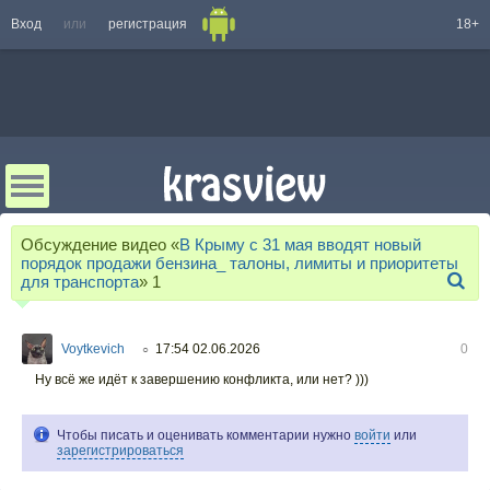
Вход
или
регистрация
18+
Обсуждение видео «
В Крыму с 31 мая вводят новый
порядок продажи бензина_ талоны, лимиты и приоритеты
для транспорта
»
1
Voytkevich
17:54 02.06.2026
0
○
Ну всё же идёт к завершению конфликта, или нет? )))
Чтобы писать и оценивать комментарии нужно
войти
или
зарегистрироваться