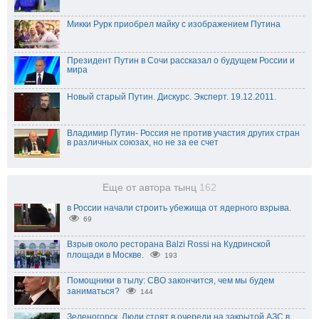
Микки Рурк приобрел майку с изображением Путина
Президент Путин в Сочи рассказал о будущем России и
мира
Новый старый Путин. Дискурс. Эксперт. 19.12.2011.
Владимир Путин- Россия не против участия других стран
в различных союзах, но не за ее счет
Еще от автора тынц
162
в России начали строить убежища от ядерного взрыва.
69
Взрыв около ресторана Balzi Rossi на Кудринской
площади в Москве.
193
Помощники в тылу: СВО закончится, чем мы будем
заниматься?
144
Зеленогорск. Люди стоят в очереди на закрытой АЗС в