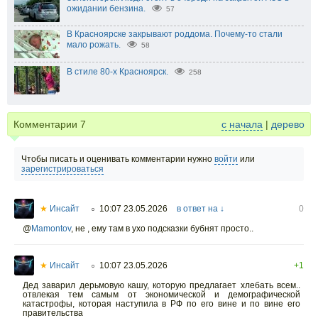
ожидании бензина.
57
В Красноярске закрывают роддома. Почему-то стали
мало рожать.
58
В стиле 80-х Красноярск.
258
Комментарии
7
с начала
|
дерево
Чтобы писать и оценивать комментарии нужно
войти
или
зарегистрироваться
★
Инсайт
10:07 23.05.2026
в ответ на ↓
0
○
@
Mamontov
,
не , ему там в ухо подсказки бубнят просто..
★
Инсайт
10:07 23.05.2026
+1
○
Дед заварил дерьмовую кашу, которую предлагает хлебать всем..
отвлекая тем самым от экономической и демографической
катастрофы, которая наступила в РФ по его вине и по вине его
правительства