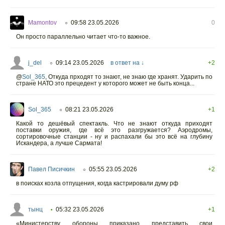
Mamontov
09:58 23.05.2026
0
○
Он просто параллельно читает что-то важное.
j_del
09:14 23.05.2026
в ответ на ↓
+2
○
@
Sol_365
,
Откуда прходят то знают, не знаю где хранят. Ударить по
стране НАТО это прецедент у которого может не быть конца...
Sol_365
08:21 23.05.2026
+1
○
Какой то дешёвый спектакль. Что не знают откуда приходят
поставки оружия, где всё это разгружается? Аэродромы,
сортировочные станции - ну и распахали бы это всё на глубину
Искандера, а лучше Сармата!
Павел Писичкин
05:55 23.05.2026
+2
○
в поисках козла отпущения, когда кастрировали думу рф
тынц
05:32 23.05.2026
+1
•
«Министерству обороны приказано представить свои