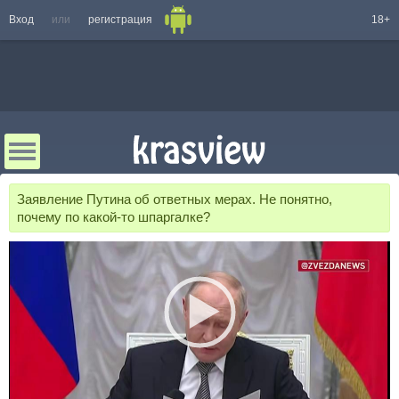
Вход
или
регистрация
18+
Заявление Путина об ответных мерах. Не понятно,
почему по какой-то шпаргалке?