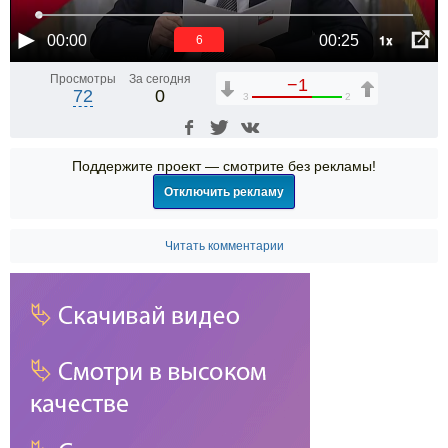
1x
00:00
00:25
6
Просмотры
За сегодня
−1
72
0
3
2
Поддержите проект — смотрите без рекламы!
Отключить рекламу
Читать комментарии