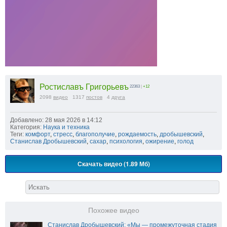
Ростиславъ Григорьевъ
22363
|
+12
2098
видео
1317
постов
4
друга
Добавлено: 28 мая 2026 в 14:12
Категория:
Наука и техника
Теги:
комфорт
,
стресс
,
благополучие
,
рождаемость
,
дробышевский
,
Станислав Дробышевский
,
сахар
,
психология
,
ожирение
,
голод
Скачать видео (1.89 Мб)
Похожее видео
Станислав Дробышевский: «Мы — промежуточная стадия