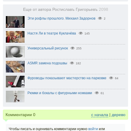
Еще от автора Ростиславъ Григорьевъ
2098
Эти рофлы прошлого. Михаил Задорнов
2
Настя Ли в театре Куклачёва
145
Универсальный рисунок
255
ASMR замена подошвы
182
Фуроводы показывают мастерство на парковке
64
Рюмки и бокалы с фигурными ножками
61
Комментарии
0
с начала
|
дерево
Чтобы писать и оценивать комментарии нужно
войти
или