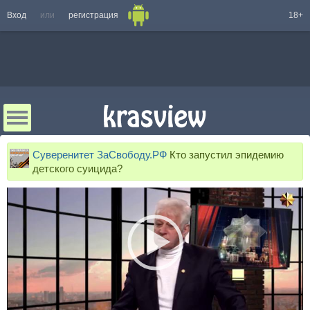
Вход
или
регистрация
18+
Суверенитет ЗаСвободу.РФ
Кто запустил эпидемию
детского суицида?