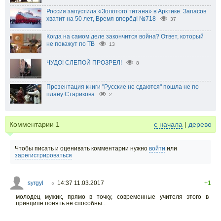
Россия запустила «Золотого титана» в Арктике. Запасов
хватит на 50 лет, Время-вперёд! №718
37
Когда на самом деле закончится война? Ответ, который
не покажут по ТВ
13
ЧУДО! СЛЕПОЙ ПРОЗРЕЛ!
8
Презентация книги "Русские не сдаются" пошла не по
плану Старикова
2
Комментарии
1
с начала
|
дерево
Чтобы писать и оценивать комментарии нужно
войти
или
зарегистрироваться
syrgyl
14:37 11.03.2017
+1
○
молодец мужик, прямо в точку, современные учителя этого в
принципе понять не способны...