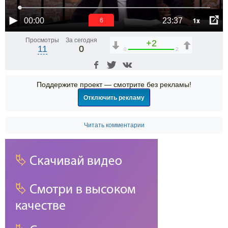
1x
00:00
23:37
6
Просмотры
За сегодня
+2
11
0
0
2
Поддержите проект — смотрите без рекламы!
Отключить рекламу
Читать комментарии