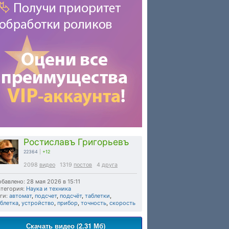
Ростиславъ Григорьевъ
22364
|
+12
2098
видео
1319
постов
4
друга
бавлено: 28 мая 2026 в 15:11
тегория:
Наука и техника
ги:
автомат
,
подсчет
,
подсчёт
,
таблетки
,
блетка
,
устройство
,
прибор
,
точность
,
скорость
Скачать видео (2.31 Мб)