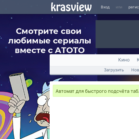
Вход
или
реги
Кино
Загрузить
Нов
Автомат для быстрого подсчёта та