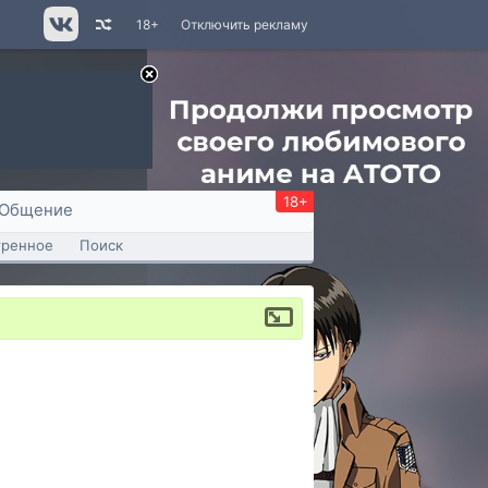
18+
Отключить рекламу
18+
Общение
тренное
Поиск