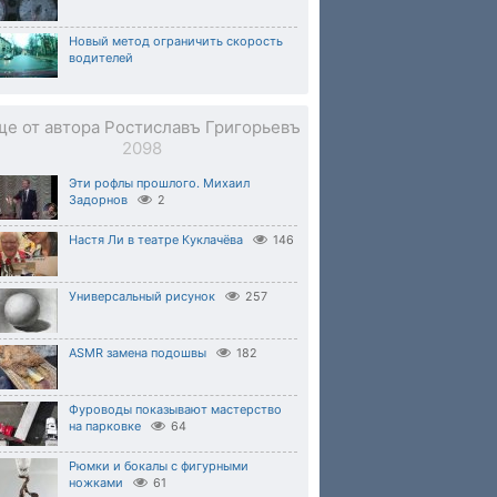
Новый метод ограничить скорость
водителей
ще от автора Ростиславъ Григорьевъ
2098
Эти рофлы прошлого. Михаил
Задорнов
2
Настя Ли в театре Куклачёва
146
Универсальный рисунок
257
ASMR замена подошвы
182
Фуроводы показывают мастерство
на парковке
64
Рюмки и бокалы с фигурными
ножками
61