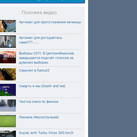
Похожее видео
Автомат для приготовления яичницы
Автомат для догодайтесь
сами???......
Выборы-2011. В Центризбиркоме
завершается подсчёт голосов на
думских выборах.
Самолет в flatout2
Смерть и мы (Death and we)
Чистка снега по фински
Леонель Месси(лучшее)
Suzuki with Turbo Vmax 390 km/h