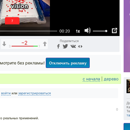
6
1x
00:20
Поделиться
−2
3
1
Отключить рекламу
мотрите без рекламы!
с начала
|
дерево
о
войти
или
зарегистрироваться
До
Ка
0
Те
та
о реальных применений.