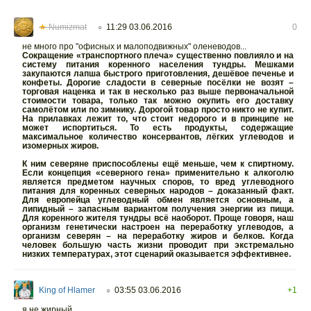
★
Numizmat
11:29 03.06.2016
0
○
не много про "офисных и малоподвижных" оленеводов...
Сокращение «транспортного плеча» существенно повлияло и на
систему питания коренного населения тундры. Мешками
закупаются лапша быстрого приготовления, дешёвое печенье и
конфеты. Дорогие сладости в северные посёлки не возят –
торговая наценка и так в несколько раз выше первоначальной
стоимости товара, только так можно окупить его доставку
самолётом или по зимнику. Дорогой товар просто никто не купит.
На прилавках лежит то, что стоит недорого и в принципе не
может испортиться. То есть продукты, содержащие
максимальное количество консервантов, лёгких углеводов и
изомерных жиров.
К ним северяне приспособлены ещё меньше, чем к спиртному.
Если концепция «северного гена» применительно к алкоголю
является предметом научных споров, то вред углеводного
питания для коренных северных народов – доказанный факт.
Для европейца углеводный обмен является основным, а
липидный – запасным вариантом получения энергии из пищи.
Для коренного жителя тундры всё наоборот. Проще говоря, наш
организм генетически настроен на переработку углеводов, а
организм северян – на переработку жиров и белков. Когда
человек большую часть жизни проводит при экстремально
низких температурах, этот сценарий оказывается эффективнее.
King of Hlamer
03:55 03.06.2016
+1
○
я не жирный