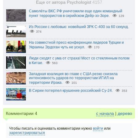
Еще от автора Psychologist
4157
Самолёты ВКС РФ уничтожили еще один командный
пункт террористов в сирийском Дейр-эз-Зоре.
129
Из России с любовью: новейший ЗРК С-400 за 60 секунд.
374
На совместной пресс-конференции лидеров Турции и
Украины Эрдоган чуть не уснул.
170
Люди сходят с ума от страха! Мост со стеклянным полом
в Китае.
563
Западная коалиция во главе с США резко снизила
интенсивность ударов по террористам ИГИЛ на
территории Ирака.
101
В Сирии потерпел крушение российский Су-24.
353
Комментарии
4
с начала
|
дерево
Чтобы писать и оценивать комментарии нужно
войти
или
зарегистрироваться