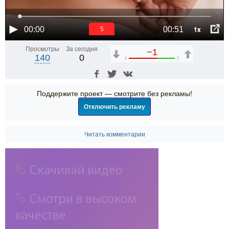
1x
00:00
00:51
5
Просмотры
За сегодня
−1
140
0
4
3
Поддержите проект — смотрите без рекламы!
Отключить рекламу
Читать комментарии