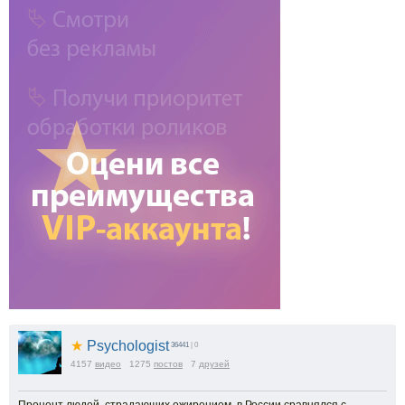
★
Psychologist
36441
| 0
4157
видео
1275
постов
7
друзей