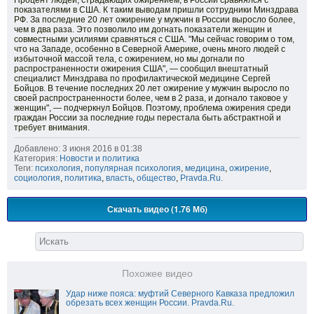
Процент людей, страдающих ожирением, в России сравнялся с
показателями в США. К таким выводам пришли сотрудники Минздрава
РФ. За последние 20 лет ожирение у мужчин в России выросло более,
чем в два раза. Это позволило им догнать показатели женщин и
совместными усилиями сравняться с США. "Мы сейчас говорим о том,
что на Западе, особенно в Северной Америке, очень много людей с
избыточной массой тела, с ожирением, но мы догнали по
распространенности ожирения США", — сообщил внештатный
специалист Минздрава по профилактической медицине Сергей
Бойцов. В течение последних 20 лет ожирение у мужчин выросло по
своей распространенности более, чем в 2 раза, и догнало таковое у
женщин", — подчеркнул Бойцов. Поэтому, проблема ожирения среди
граждан России за последние годы перестала быть абстрактной и
требует внимания.
Добавлено: 3 июня 2016 в 01:38
Категория:
Новости и политика
Теги:
психология
,
популярная психология
,
медицина
,
ожирение
,
социология
,
политика
,
власть
,
общество
,
Pravda.Ru.
Скачать видео (1.76 Мб)
Похожее видео
Удар ниже пояса: муфтий Северного Кавказа предложил
обрезать всех женщин России. Pravda.Ru.