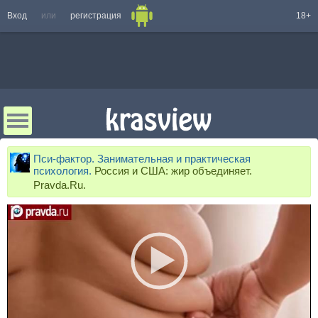
Вход
или
регистрация
18+
Пси-фактор. Занимательная и практическая
психология.
Россия и США: жир объединяет.
Pravda.Ru.