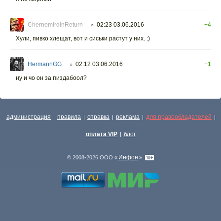
ChernomirdinReturn
02:23 03.06.2016
+4
○
Хули, пивко хлещат, вот и сиськи растут у них. :)
HermannGG
02:12 03.06.2016
+1
○
ну и чо он за пиздабоол?
администрация
правила
справка
реклама
для правообладателей
|
|
|
|
|
оплата VIP
блог
|
Инфон
© 2008-2026 ООО «
»