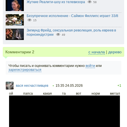
Жуткие Реалити-шоу из телевизора
58
Безупречное исполнение - Саймон Филлипс играет 33/8
15
Зигмунд Фрейд, сексуальная революция, роль евреев в
порноиндустрии
49
Комментарии
2
с начала
|
дерево
Чтобы писать и оценивать комментарии нужно
войти
или
зарегистрироваться
вася несчастливцев
15:35 24.05.2026
+1
•
ой папса какая та вот норм метал