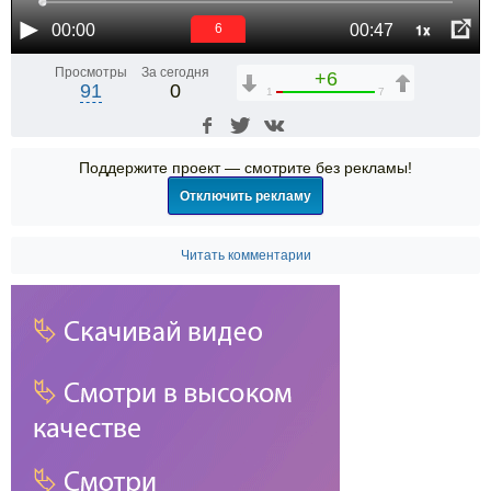
1x
00:00
00:47
6
Просмотры
За сегодня
+6
91
0
1
7
Поддержите проект — смотрите без рекламы!
Отключить рекламу
Читать комментарии