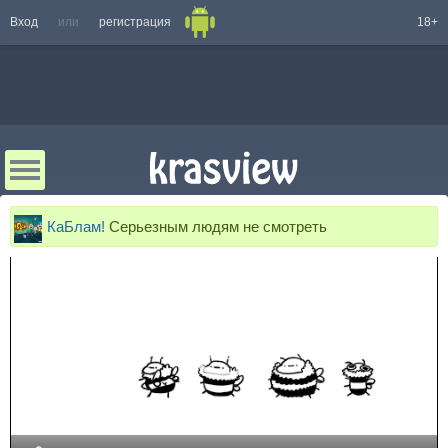
Вход
или
регистрация
18+
КаБлам!
Серьезным людям не смотреть