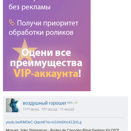
воздушный горошег
6424
|
+17
1218
видео
865
постов
10
друзей
youtu.be/KMOeC-Qqen8?si=oi1iHs0Hc42JjXLg
Музыка: Yoko Shimomuro - Rodeo de Chocobo [Final Fantasy XV OST]