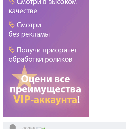
00256
2577
|
+1