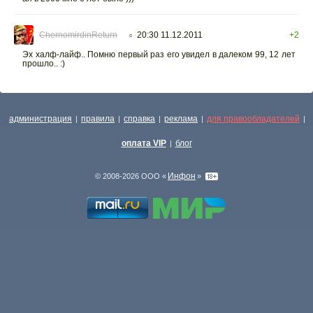
ChernomirdinReturn
20:30 11.12.2011
+2
○
Эх халф-лайф.. Помню первый раз его увидел в далеком 99, 12 лет
прошло.. :)
администрация
правила
справка
реклама
для правообладателей
|
|
|
|
|
оплата VIP
блог
|
Инфон
© 2008-2026 ООО «
»