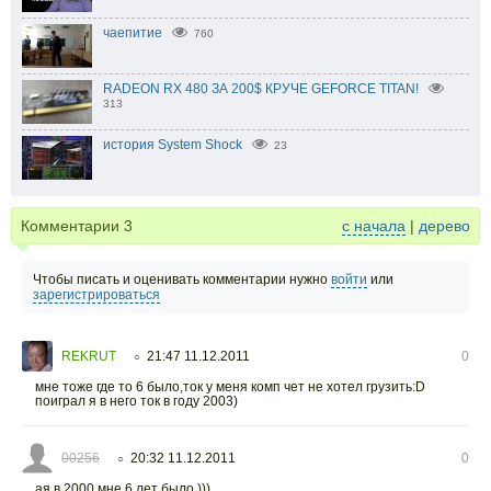
чаепитие
760
RADEON RX 480 ЗА 200$ КРУЧЕ GEFORCE TITAN!
313
история System Shock
23
Комментарии
3
с начала
|
дерево
Чтобы писать и оценивать комментарии нужно
войти
или
зарегистрироваться
REKRUT
21:47 11.12.2011
0
○
мне тоже где то 6 было,ток у меня комп чет не хотел грузить:D
поиграл я в него ток в году 2003)
00256
20:32 11.12.2011
0
○
ая в 2000 мне 6 лет было )))