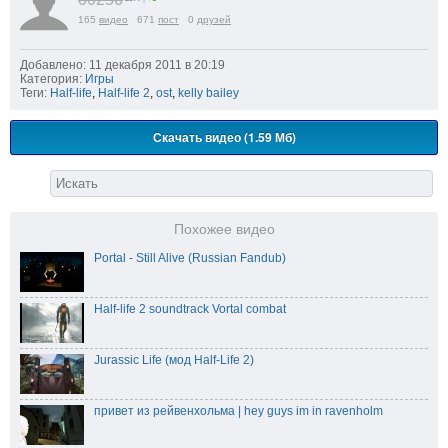
165
видео
671
пост
0
друзей
Добавлено: 11 декабря 2011 в 20:19
Категория:
Игры
Теги:
Half-life
,
Half-life 2
,
ost
,
kelly bailey
Скачать видео (1.59 Мб)
Похожее видео
Portal - Still Alive (Russian Fandub)
Half-life 2 soundtrack Vortal combat
Jurassic Life (мод Half-Life 2)
привет из рейвенхольма | hey guys im in ravenholm