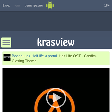
Вход
или
регистрация
18+
Вселенная Half-life и portal.
Half Life OST - Credits-
Closing Theme