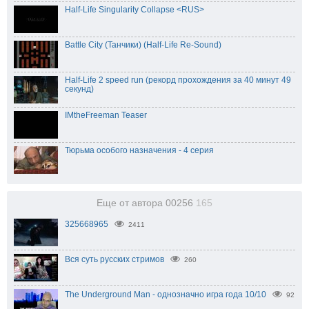
Half-Life Singularity Collapse <RUS>
Battle City (Танчики) (Half-Life Re-Sound)
Half-Life 2 speed run (рекорд прохождения за 40 минут 49
секунд)
IMtheFreeman Teaser
Тюрьма особого назначения - 4 серия
Еще от автора 00256
165
325668965
2411
Вся суть русских стримов
260
The Underground Man - однозначно игра года 10/10
92