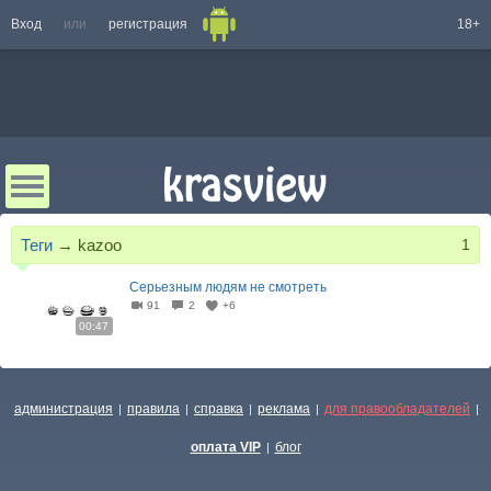
Вход
или
регистрация
18+
Теги
→
kazoo
1
Серьезным людям не смотреть
91
2
+6
00:47
администрация
правила
справка
реклама
для правообладателей
|
|
|
|
|
оплата VIP
блог
|